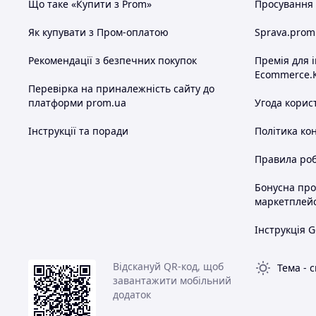
Що таке «Купити з Prom»
Просування в
Як купувати з Пром-оплатою
Sprava.prom
Рекомендації з безпечних покупок
Премія для 
Ecommerce.
Перевірка на приналежність сайту до
платформи prom.ua
Угода корис
Інструкції та поради
Політика ко
Правила роб
Бонусна пр
маркетплей
Інструкція G
Відскануй QR-код, щоб
Тема
-
с
завантажити мобільний
додаток