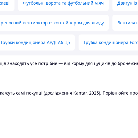
ожеві
Футбольні ворота та футбольний м'яч
Двигун із
реносний вентилятор із контейнером для льоду
Вентилят
Трубки кондиціонера АУДІ А6 Ц5
Трубка кондиціонера Ford
в знаходять усе потрібне — від корму для цуциків до бронежилет
ажуть самі покупці (дослідження Kantar, 2025). Порівнюйте пропо