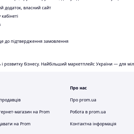
й додаток, власний сайт
 кабінеті
в
ще до підтвердження замовлення
 і розвитку бізнесу. Найбільший маркетплейс України — для міл
Про нас
 продавців
Про prom.ua
тернет-магазин
на Prom
Робота в prom.ua
авати на Prom
Контактна інформація