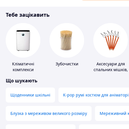
Матеріали для ремонту
Тебе зацікавить
Спорт і відпочинок
Кліматичні
Зубочистки
Аксесуари для
комплекси
спальних мішків,
карематів та
Що шукають
наметів
Щоденники шкільні
K-pop румі костюм для аніматорі
Блузка з мереживом великого розміру
Мереживний ко