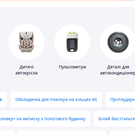
Дитячі
Пульсометри
Деталі для
автокрісла
автокондиціонер
в
Обкладинка для планера на кільцях А6
Протиударн
нверт на виписку з пологового будинку
Білий бюстгальт