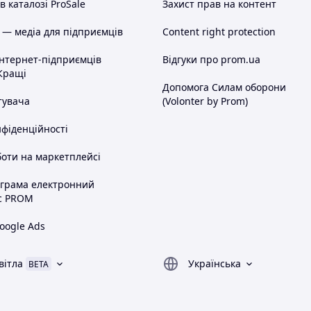
 каталозі ProSale
Захист прав на контент
 — медіа для підприємців
Content right protection
інтернет-підприємців
Відгуки про prom.ua
Кращі
Допомога Силам оборони
тувача
(Volonter by Prom)
нфіденційності
оти на маркетплейсі
ограма електронний
с PROM
oogle Ads
вітла
Українська
BETA