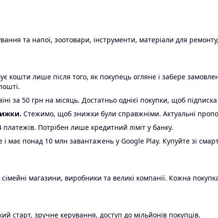
ання та напої, зоотовари, інструменти, матеріали для ремонту,
є кошти лише після того, як покупець огляне і забере замовл
пошті.
ні за 50 грн на місяць. Достатньо однієї покупки, щоб підписка
нижки.
Стежимо, щоб знижки були справжніми. Актуальні пропози
24 платежів. Потрібен лише кредитний ліміт у банку.
e і має понад 10 млн завантажень у Google Play. Купуйте зі смар
 сімейні магазини, виробники та великі компанії. Кожна покупка
ий старт, зручне керування, доступ до мільйонів покупців.