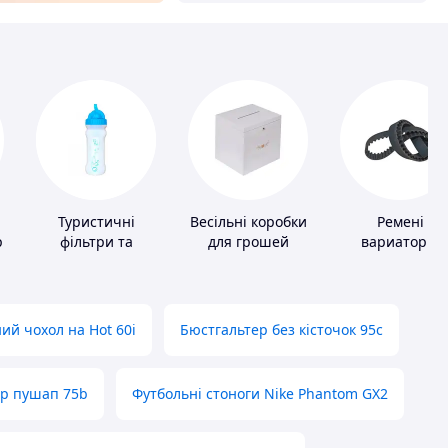
Туристичні
Весільні коробки
Ремені
ів
фільтри та
для грошей
вариаторні
пігулки для
питної води
ий чохол на Hot 60i
Бюстгальтер без кісточок 95с
ер пушап 75b
Футбольні стоноги Nike Phantom GX2