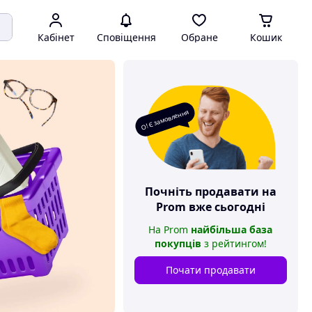
Кабінет
Сповіщення
Обране
Кошик
О! Є замовлення
Почніть продавати на
Prom
вже сьогодні
На
Prom
найбільша база
покупців
з рейтингом
!
Почати продавати