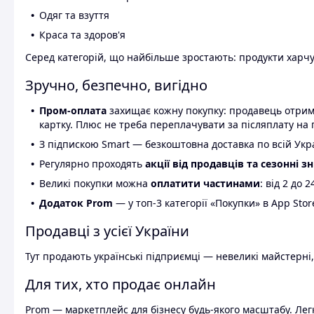
Одяг та взуття
Краса та здоров'я
Серед категорій, що найбільше зростають: продукти харчув
Зручно, безпечно, вигідно
Пром-оплата
захищає кожну покупку: продавець отриму
картку. Плюс не треба переплачувати за післяплату на 
З підпискою Smart — безкоштовна доставка по всій Украї
Регулярно проходять
акції від продавців та сезонні з
Великі покупки можна
оплатити частинами
: від 2 до 
Додаток Prom
— у топ-3 категорії «Покупки» в App Stor
Продавці з усієї України
Тут продають українські підприємці — невеликі майстерні,
Для тих, хто продає онлайн
Prom — маркетплейс для бізнесу будь-якого масштабу. Легк