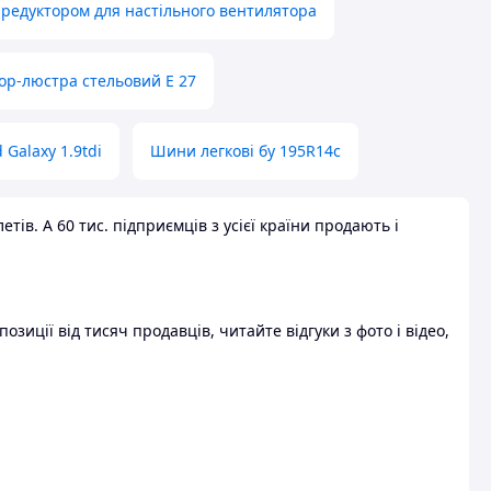
 редуктором для настільного вентилятора
ор-люстра стельовий E 27
 Galaxy 1.9tdi
Шини легкові бу 195R14c
ів. А 60 тис. підприємців з усієї країни продають і
зиції від тисяч продавців, читайте відгуки з фото і відео,