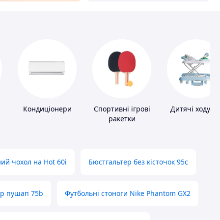
Кондиціонери
Спортивні ігрові
Дитячі ходунк
ракетки
ий чохол на Hot 60i
Бюстгальтер без кісточок 95с
ер пушап 75b
Футбольні стоноги Nike Phantom GX2