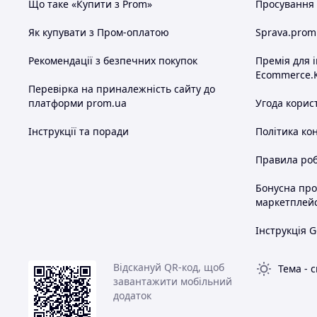
Що таке «Купити з Prom»
Просування в
Як купувати з Пром-оплатою
Sprava.prom
Рекомендації з безпечних покупок
Премія для 
Ecommerce.
Перевірка на приналежність сайту до
платформи prom.ua
Угода корис
Інструкції та поради
Політика ко
Правила роб
Бонусна пр
маркетплей
Інструкція G
Відскануй QR-код, щоб
Тема
-
с
завантажити мобільний
додаток