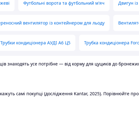
ожеві
Футбольні ворота та футбольний м'яч
Двигун із
реносний вентилятор із контейнером для льоду
Вентилят
Трубки кондиціонера АУДІ А6 Ц5
Трубка кондиціонера Ford
в знаходять усе потрібне — від корму для цуциків до бронежилет
ажуть самі покупці (дослідження Kantar, 2025). Порівнюйте пропо