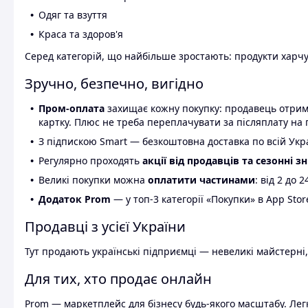
Одяг та взуття
Краса та здоров'я
Серед категорій, що найбільше зростають: продукти харчув
Зручно, безпечно, вигідно
Пром-оплата
захищає кожну покупку: продавець отриму
картку. Плюс не треба переплачувати за післяплату на 
З підпискою Smart — безкоштовна доставка по всій Украї
Регулярно проходять
акції від продавців та сезонні з
Великі покупки можна
оплатити частинами
: від 2 до 
Додаток Prom
— у топ-3 категорії «Покупки» в App Stor
Продавці з усієї України
Тут продають українські підприємці — невеликі майстерні,
Для тих, хто продає онлайн
Prom — маркетплейс для бізнесу будь-якого масштабу. Легк