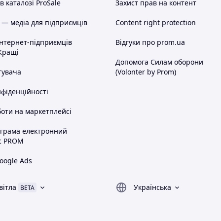
 каталозі ProSale
Захист прав на контент
 — медіа для підприємців
Content right protection
інтернет-підприємців
Відгуки про prom.ua
Кращі
Допомога Силам оборони
тувача
(Volonter by Prom)
нфіденційності
оти на маркетплейсі
ограма електронний
с PROM
oogle Ads
вітла
Українська
BETA