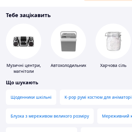
Матеріали для ремонту
Тебе зацікавить
Спорт і відпочинок
Музичні центри,
Автохолодильники
Харчова сіль
магнітоли
Що шукають
Щоденники шкільні
K-pop румі костюм для аніматорі
Блузка з мереживом великого розміру
Мереживний ко