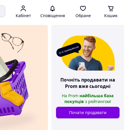
Кабінет
Сповіщення
Обране
Кошик
О! Є замовлення
Почніть продавати на
Prom
вже сьогодні
На
Prom
найбільша база
покупців
з рейтингом
!
Почати продавати