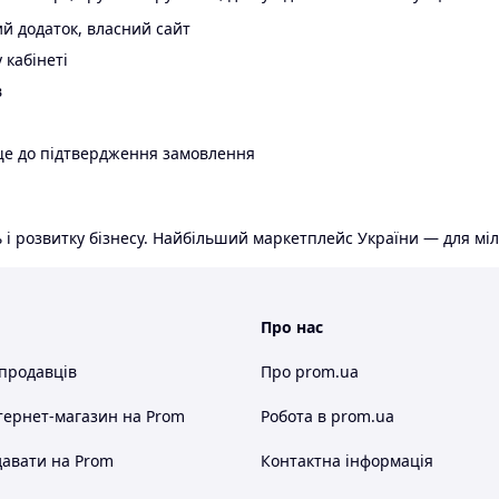
й додаток, власний сайт
 кабінеті
в
ще до підтвердження замовлення
 і розвитку бізнесу. Найбільший маркетплейс України — для міл
Про нас
 продавців
Про prom.ua
тернет-магазин
на Prom
Робота в prom.ua
авати на Prom
Контактна інформація