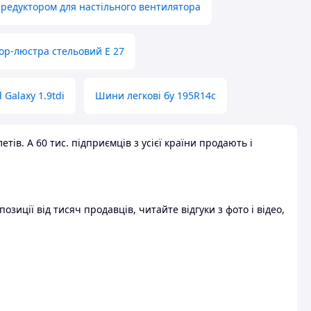
 редуктором для настільного вентилятора
ор-люстра стельовий E 27
 Galaxy 1.9tdi
Шини легкові бу 195R14c
ів. А 60 тис. підприємців з усієї країни продають і
зиції від тисяч продавців, читайте відгуки з фото і відео,