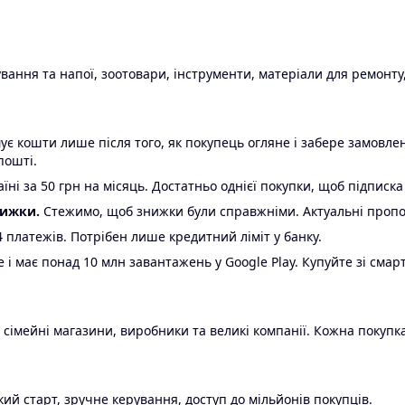
ання та напої, зоотовари, інструменти, матеріали для ремонту,
є кошти лише після того, як покупець огляне і забере замовл
пошті.
ні за 50 грн на місяць. Достатньо однієї покупки, щоб підписка
нижки.
Стежимо, щоб знижки були справжніми. Актуальні пропози
24 платежів. Потрібен лише кредитний ліміт у банку.
e і має понад 10 млн завантажень у Google Play. Купуйте зі смар
 сімейні магазини, виробники та великі компанії. Кожна покупка
ий старт, зручне керування, доступ до мільйонів покупців.