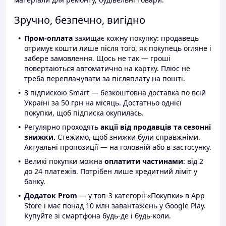
Зручно, безпечно, вигідно
Пром-оплата
захищає кожну покупку: продавець
отримує кошти лише після того, як покупець огляне і
забере замовлення. Щось не так — гроші
повертаються автоматично на картку. Плюс не
треба переплачувати за післяплату на пошті.
З підпискою Smart — безкоштовна доставка по всій
Україні за 50 грн на місяць. Достатньо однієї
покупки, щоб підписка окупилась.
Регулярно проходять
акції від продавців та сезонні
знижки.
Стежимо, щоб знижки були справжніми.
Актуальні пропозиції — на головній або в застосунку.
Великі покупки можна
оплатити частинами
: від 2
до 24 платежів. Потрібен лише кредитний ліміт у
банку.
Додаток Prom
— у топ-3 категорії «Покупки» в App
Store і має понад 10 млн завантажень у Google Play.
Купуйте зі смартфона будь-де і будь-коли.