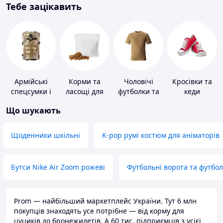
Тебе зацікавить
Армійські
Корми та
Чоловічі
Кросівки та
спецсумки і
ласощі для
футболки та
кеди
рюкзаки
домашніх
майки
Що шукають
тварин і
птахів
Щоденники шкільні
K-pop румі костюм для аніматорів
Бутси Nike Air Zoom рожеві
Футбольні ворота та футбо
Prom — найбільший маркетплейс України. Тут 6 млн
покупців знаходять усе потрібне — від корму для
цуциків до бронежилетів. А 60 тис. підприємців з усієї