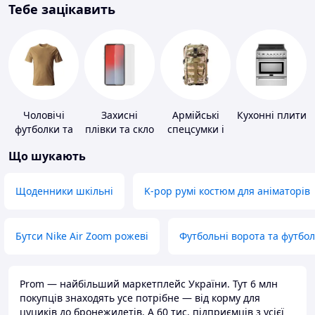
Тебе зацікавить
Чоловічі
Захисні
Армійські
Кухонні плити
футболки та
плівки та скло
спецсумки і
майки
для
рюкзаки
Що шукають
портативних
пристроїв
Щоденники шкільні
K-pop румі костюм для аніматорів
Бутси Nike Air Zoom рожеві
Футбольні ворота та футбо
Prom — найбільший маркетплейс України. Тут 6 млн
покупців знаходять усе потрібне — від корму для
цуциків до бронежилетів. А 60 тис. підприємців з усієї