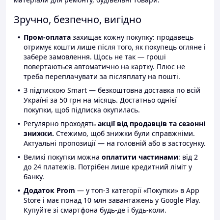
Зручно, безпечно, вигідно
Пром-оплата
захищає кожну покупку: продавець
отримує кошти лише після того, як покупець огляне і
забере замовлення. Щось не так — гроші
повертаються автоматично на картку. Плюс не
треба переплачувати за післяплату на пошті.
З підпискою Smart — безкоштовна доставка по всій
Україні за 50 грн на місяць. Достатньо однієї
покупки, щоб підписка окупилась.
Регулярно проходять
акції від продавців та сезонні
знижки.
Стежимо, щоб знижки були справжніми.
Актуальні пропозиції — на головній або в застосунку.
Великі покупки можна
оплатити частинами
: від 2
до 24 платежів. Потрібен лише кредитний ліміт у
банку.
Додаток Prom
— у топ-3 категорії «Покупки» в App
Store і має понад 10 млн завантажень у Google Play.
Купуйте зі смартфона будь-де і будь-коли.