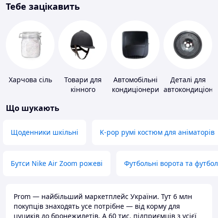
Тебе зацікавить
Харчова сіль
Товари для
Автомобільні
Деталі для
кінного
кондиціонери
автокондиціоне
спорту
Що шукають
Щоденники шкільні
K-pop румі костюм для аніматорів
Бутси Nike Air Zoom рожеві
Футбольні ворота та футбо
Prom — найбільший маркетплейс України. Тут 6 млн
покупців знаходять усе потрібне — від корму для
цуциків до бронежилетів. А 60 тис. підприємців з усієї