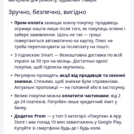
Зручно, безпечно, вигідно
Пром-оплата
захищає кожну покупку: продавець
отримує кошти лише після того, як покупець огляне і
забере замовлення. Щось не так — гроші
повертаються автоматично на картку. Плюс не
треба переплачувати за післяплату на пошті.
З підпискою Smart — безкоштовна доставка по всій
Україні за 50 грн на місяць. Достатньо однієї
покупки, щоб підписка окупилась.
Регулярно проходять
акції від продавців та сезонні
знижки.
Стежимо, щоб знижки були справжніми.
Актуальні пропозиції — на головній або в застосунку.
Великі покупки можна
оплатити частинами
: від 2
до 24 платежів. Потрібен лише кредитний ліміт у
банку.
Додаток Prom
— у топ-3 категорії «Покупки» в App
Store і має понад 10 млн завантажень у Google Play.
Купуйте зі смартфона будь-де і будь-коли.