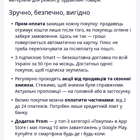
Зручно, безпечно, вигідно
Пром-оплата
захищає кожну покупку: продавець
отримує кошти лише після того, як покупець огляне і
забере замовлення. Щось не так — гроші
повертаються автоматично на картку. Плюс не
треба переплачувати за післяплату на пошті.
З підпискою Smart — безкоштовна доставка по всій
Україні за 50 грн на місяць. Достатньо однієї
покупки, щоб підписка окупилась.
Регулярно проходять
акції від продавців та сезонні
знижки.
Стежимо, щоб знижки були справжніми.
Актуальні пропозиції — на головній або в застосунку.
Великі покупки можна
оплатити частинами
: від 2
до 24 платежів. Потрібен лише кредитний ліміт у
банку.
Додаток Prom
— у топ-3 категорії «Покупки» в App
Store і має понад 10 млн завантажень у Google Play.
Купуйте зі смартфона будь-де і будь-коли.