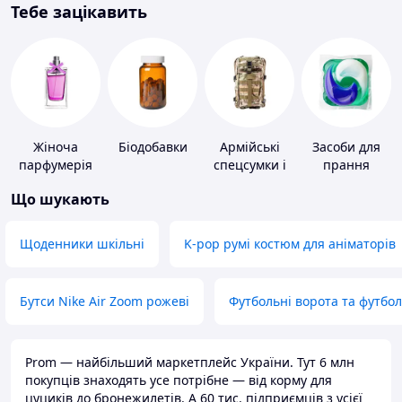
Тебе зацікавить
Жіноча
Біодобавки
Армійські
Засоби для
парфумерія
спецсумки і
прання
рюкзаки
Що шукають
Щоденники шкільні
K-pop румі костюм для аніматорів
Бутси Nike Air Zoom рожеві
Футбольні ворота та футбо
Prom — найбільший маркетплейс України. Тут 6 млн
покупців знаходять усе потрібне — від корму для
цуциків до бронежилетів. А 60 тис. підприємців з усієї