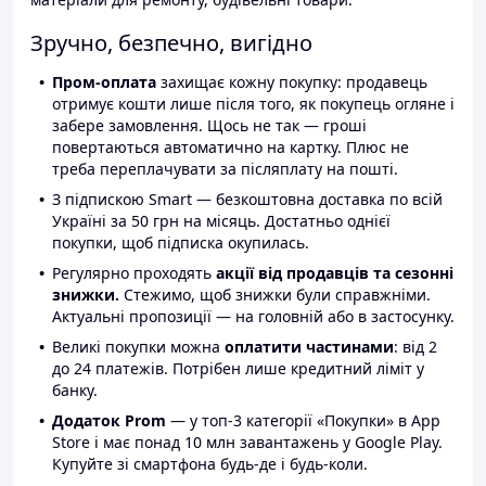
Зручно, безпечно, вигідно
Пром-оплата
захищає кожну покупку: продавець
отримує кошти лише після того, як покупець огляне і
забере замовлення. Щось не так — гроші
повертаються автоматично на картку. Плюс не
треба переплачувати за післяплату на пошті.
З підпискою Smart — безкоштовна доставка по всій
Україні за 50 грн на місяць. Достатньо однієї
покупки, щоб підписка окупилась.
Регулярно проходять
акції від продавців та сезонні
знижки.
Стежимо, щоб знижки були справжніми.
Актуальні пропозиції — на головній або в застосунку.
Великі покупки можна
оплатити частинами
: від 2
до 24 платежів. Потрібен лише кредитний ліміт у
банку.
Додаток Prom
— у топ-3 категорії «Покупки» в App
Store і має понад 10 млн завантажень у Google Play.
Купуйте зі смартфона будь-де і будь-коли.