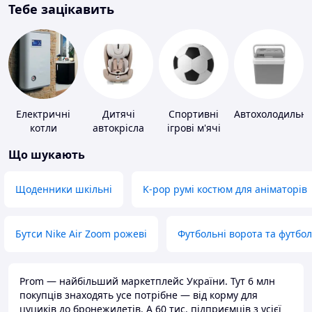
Тебе зацікавить
Електричні
Дитячі
Спортивні
Автохолодильн
котли
автокрісла
ігрові м'ячі
Що шукають
Щоденники шкільні
K-pop румі костюм для аніматорів
Бутси Nike Air Zoom рожеві
Футбольні ворота та футбо
Prom — найбільший маркетплейс України. Тут 6 млн
покупців знаходять усе потрібне — від корму для
цуциків до бронежилетів. А 60 тис. підприємців з усієї