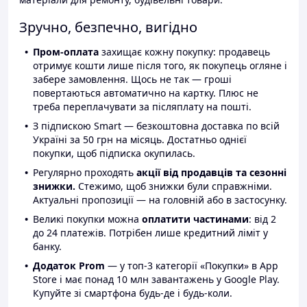
Зручно, безпечно, вигідно
Пром-оплата
захищає кожну покупку: продавець
отримує кошти лише після того, як покупець огляне і
забере замовлення. Щось не так — гроші
повертаються автоматично на картку. Плюс не
треба переплачувати за післяплату на пошті.
З підпискою Smart — безкоштовна доставка по всій
Україні за 50 грн на місяць. Достатньо однієї
покупки, щоб підписка окупилась.
Регулярно проходять
акції від продавців та сезонні
знижки.
Стежимо, щоб знижки були справжніми.
Актуальні пропозиції — на головній або в застосунку.
Великі покупки можна
оплатити частинами
: від 2
до 24 платежів. Потрібен лише кредитний ліміт у
банку.
Додаток Prom
— у топ-3 категорії «Покупки» в App
Store і має понад 10 млн завантажень у Google Play.
Купуйте зі смартфона будь-де і будь-коли.