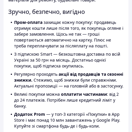
Зручно, безпечно, вигідно
Пром-оплата
захищає кожну покупку: продавець
отримує кошти лише після того, як покупець огляне і
забере замовлення. Щось не так — гроші
повертаються автоматично на картку. Плюс не
треба переплачувати за післяплату на пошті.
З підпискою Smart — безкоштовна доставка по всій
Україні за 50 грн на місяць. Достатньо однієї
покупки, щоб підписка окупилась.
Регулярно проходять
акції від продавців та сезонні
знижки.
Стежимо, щоб знижки були справжніми.
Актуальні пропозиції — на головній або в застосунку.
Великі покупки можна
оплатити частинами
: від 2
до 24 платежів. Потрібен лише кредитний ліміт у
банку.
Додаток Prom
— у топ-3 категорії «Покупки» в App
Store і має понад 10 млн завантажень у Google Play.
Купуйте зі смартфона будь-де і будь-коли.