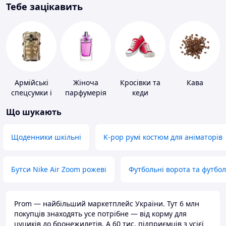
Тебе зацікавить
Армійські
Жіноча
Кросівки та
Кава
спецсумки і
парфумерія
кеди
рюкзаки
Що шукають
Щоденники шкільні
K-pop румі костюм для аніматорів
Бутси Nike Air Zoom рожеві
Футбольні ворота та футбо
Prom — найбільший маркетплейс України. Тут 6 млн
покупців знаходять усе потрібне — від корму для
цуциків до бронежилетів. А 60 тис. підприємців з усієї