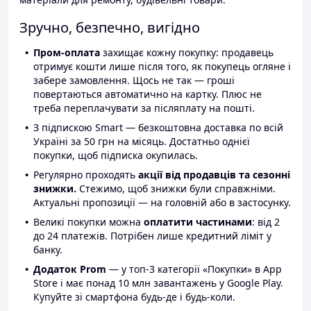
Зручно, безпечно, вигідно
Пром-оплата
захищає кожну покупку: продавець
отримує кошти лише після того, як покупець огляне і
забере замовлення. Щось не так — гроші
повертаються автоматично на картку. Плюс не
треба переплачувати за післяплату на пошті.
З підпискою Smart — безкоштовна доставка по всій
Україні за 50 грн на місяць. Достатньо однієї
покупки, щоб підписка окупилась.
Регулярно проходять
акції від продавців та сезонні
знижки.
Стежимо, щоб знижки були справжніми.
Актуальні пропозиції — на головній або в застосунку.
Великі покупки можна
оплатити частинами
: від 2
до 24 платежів. Потрібен лише кредитний ліміт у
банку.
Додаток Prom
— у топ-3 категорії «Покупки» в App
Store і має понад 10 млн завантажень у Google Play.
Купуйте зі смартфона будь-де і будь-коли.