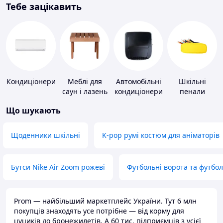
Тебе зацікавить
Кондиціонери
Меблі для
Автомобільні
Шкільні
саун і лазень
кондиціонери
пенали
Що шукають
Щоденники шкільні
K-pop румі костюм для аніматорів
Бутси Nike Air Zoom рожеві
Футбольні ворота та футбо
Prom — найбільший маркетплейс України. Тут 6 млн
покупців знаходять усе потрібне — від корму для
цуциків до бронежилетів. А 60 тис. підприємців з усієї