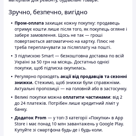
Зручно, безпечно, вигідно
Пром-оплата
захищає кожну покупку: продавець
отримує кошти лише після того, як покупець огляне і
забере замовлення. Щось не так — гроші
повертаються автоматично на картку. Плюс не
треба переплачувати за післяплату на пошті.
З підпискою Smart — безкоштовна доставка по всій
Україні за 50 грн на місяць. Достатньо однієї
покупки, щоб підписка окупилась.
Регулярно проходять
акції від продавців та сезонні
знижки.
Стежимо, щоб знижки були справжніми.
Актуальні пропозиції — на головній або в застосунку.
Великі покупки можна
оплатити частинами
: від 2
до 24 платежів. Потрібен лише кредитний ліміт у
банку.
Додаток Prom
— у топ-3 категорії «Покупки» в App
Store і має понад 10 млн завантажень у Google Play.
Купуйте зі смартфона будь-де і будь-коли.