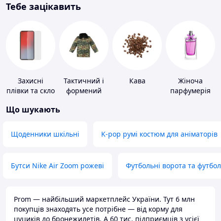
Тебе зацікавить
Захисні
Тактичний і
Кава
Жіноча
плівки та скло
формений
парфумерія
для
одяг
Що шукають
портативних
пристроїв
Щоденники шкільні
K-pop румі костюм для аніматорів
Бутси Nike Air Zoom рожеві
Футбольні ворота та футбо
Prom — найбільший маркетплейс України. Тут 6 млн
покупців знаходять усе потрібне — від корму для
цуциків до бронежилетів. А 60 тис. підприємців з усієї