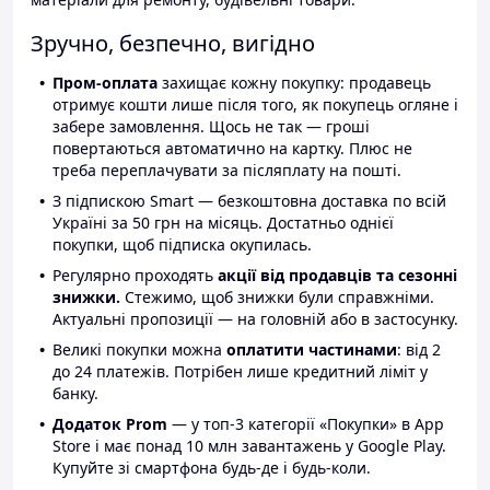
Зручно, безпечно, вигідно
Пром-оплата
захищає кожну покупку: продавець
отримує кошти лише після того, як покупець огляне і
забере замовлення. Щось не так — гроші
повертаються автоматично на картку. Плюс не
треба переплачувати за післяплату на пошті.
З підпискою Smart — безкоштовна доставка по всій
Україні за 50 грн на місяць. Достатньо однієї
покупки, щоб підписка окупилась.
Регулярно проходять
акції від продавців та сезонні
знижки.
Стежимо, щоб знижки були справжніми.
Актуальні пропозиції — на головній або в застосунку.
Великі покупки можна
оплатити частинами
: від 2
до 24 платежів. Потрібен лише кредитний ліміт у
банку.
Додаток Prom
— у топ-3 категорії «Покупки» в App
Store і має понад 10 млн завантажень у Google Play.
Купуйте зі смартфона будь-де і будь-коли.