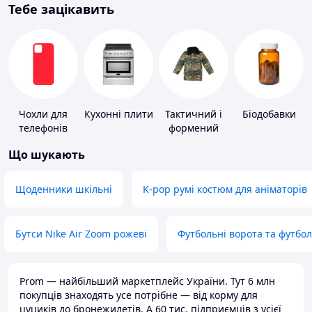
Тебе зацікавить
Чохли для
Кухонні плити
Тактичний і
Біодобавки
телефонів
формений
одяг
Що шукають
Щоденники шкільні
K-pop румі костюм для аніматорів
Бутси Nike Air Zoom рожеві
Футбольні ворота та футбо
Prom — найбільший маркетплейс України. Тут 6 млн
покупців знаходять усе потрібне — від корму для
цуциків до бронежилетів. А 60 тис. підприємців з усієї