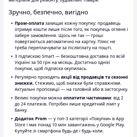
Зручно, безпечно, вигідно
Пром-оплата
захищає кожну покупку: продавець
отримує кошти лише після того, як покупець огляне і
забере замовлення. Щось не так — гроші
повертаються автоматично на картку. Плюс не
треба переплачувати за післяплату на пошті.
З підпискою Smart — безкоштовна доставка по всій
Україні за 50 грн на місяць. Достатньо однієї
покупки, щоб підписка окупилась.
Регулярно проходять
акції від продавців та сезонні
знижки.
Стежимо, щоб знижки були справжніми.
Актуальні пропозиції — на головній або в застосунку.
Великі покупки можна
оплатити частинами
: від 2
до 24 платежів. Потрібен лише кредитний ліміт у
банку.
Додаток Prom
— у топ-3 категорії «Покупки» в App
Store і має понад 10 млн завантажень у Google Play.
Купуйте зі смартфона будь-де і будь-коли.