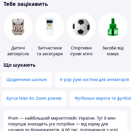
Тебе зацікавить
Дитячі
Запчастини
Спортивні
Засоби від
автокрісла
та аксесуари
ігрові м'ячі
комах
для побутових
Що шукають
кондиціонерів
Щоденники шкільні
K-pop румі костюм для аніматорів
Бутси Nike Air Zoom рожеві
Футбольні ворота та футбо
Prom — найбільший маркетплейс України. Тут 6 млн
покупців знаходять усе потрібне — від корму для
цуциків до бронежилетів. А 60 тис. підприємців з усієї