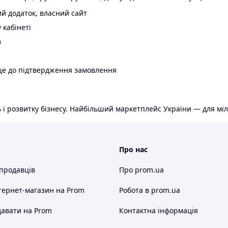
й додаток, власний сайт
 кабінеті
в
ще до підтвердження замовлення
 і розвитку бізнесу. Найбільший маркетплейс України — для міл
Про нас
 продавців
Про prom.ua
тернет-магазин
на Prom
Робота в prom.ua
авати на Prom
Контактна інформація