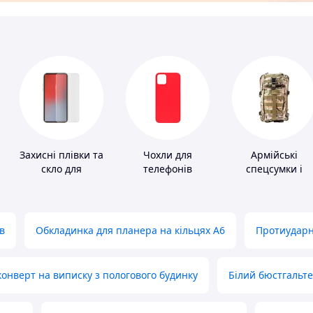
Захисні плівки та
Чохли для
Армійські
скло для
телефонів
спецсумки і
портативних
рюкзаки
пристроїв
в
Обкладинка для планера на кільцях А6
Протиударн
нверт на виписку з пологового будинку
Білий бюстгальт