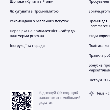
Що таке «Купити з Prom»
Просування в
Як купувати з Пром-оплатою
Sprava.prom
Рекомендації з безпечних покупок
Премія для 
Ecommerce.
Перевірка на приналежність сайту до
платформи prom.ua
Угода корис
Інструкції та поради
Політика ко
Правила роб
Бонусна пр
маркетплей
Інструкція G
Відскануй QR-код, щоб
Тема
-
с
завантажити мобільний
додаток