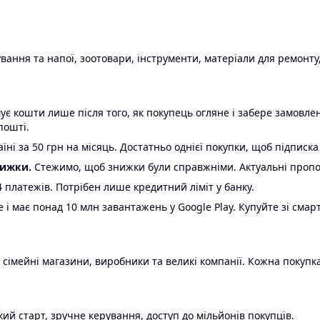
ання та напої, зоотовари, інструменти, матеріали для ремонту,
є кошти лише після того, як покупець огляне і забере замовл
пошті.
ні за 50 грн на місяць. Достатньо однієї покупки, щоб підписка
нижки.
Стежимо, щоб знижки були справжніми. Актуальні пропози
24 платежів. Потрібен лише кредитний ліміт у банку.
e і має понад 10 млн завантажень у Google Play. Купуйте зі смар
 сімейні магазини, виробники та великі компанії. Кожна покупка
ий старт, зручне керування, доступ до мільйонів покупців.