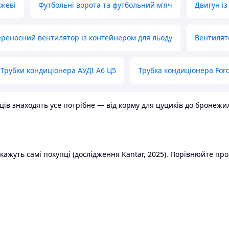
ожеві
Футбольні ворота та футбольний м'яч
Двигун із
реносний вентилятор із контейнером для льоду
Вентилят
Трубки кондиціонера АУДІ А6 Ц5
Трубка кондиціонера Ford
в знаходять усе потрібне — від корму для цуциків до бронежилет
ажуть самі покупці (дослідження Kantar, 2025). Порівнюйте пропо