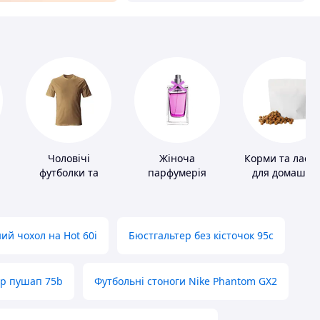
Чоловічі
Жіноча
Корми та ласо
футболки та
парфумерія
для домашніх
майки
тварин і птахі
ий чохол на Hot 60i
Бюстгальтер без кісточок 95с
ер пушап 75b
Футбольні стоноги Nike Phantom GX2