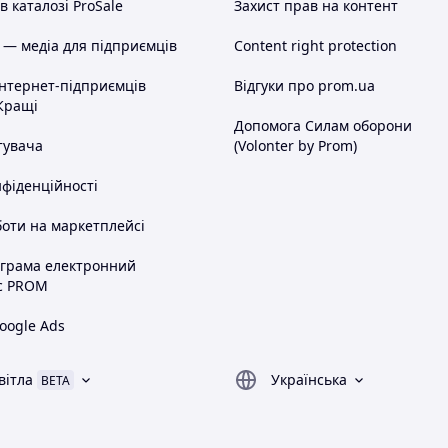
 каталозі ProSale
Захист прав на контент
 — медіа для підприємців
Content right protection
інтернет-підприємців
Відгуки про prom.ua
Кращі
Допомога Силам оборони
тувача
(Volonter by Prom)
нфіденційності
оти на маркетплейсі
ограма електронний
с PROM
oogle Ads
вітла
Українська
BETA