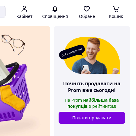
Кабінет
Сповіщення
Обране
Кошик
О! Є замовлення
Почніть продавати на
Prom
вже сьогодні
На
Prom
найбільша база
покупців
з рейтингом
!
Почати продавати