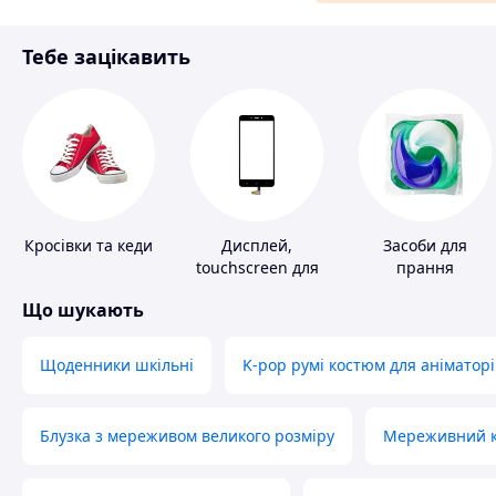
Матеріали для ремонту
Тебе зацікавить
Спорт і відпочинок
Кросівки та кеди
Дисплей,
Засоби для
touchscreen для
прання
телефонів
Що шукають
Щоденники шкільні
K-pop румі костюм для аніматорі
Блузка з мереживом великого розміру
Мереживний ко