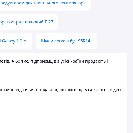
 редуктором для настільного вентилятора
ор-люстра стельовий E 27
 Galaxy 1.9tdi
Шини легкові бу 195R14c
ів. А 60 тис. підприємців з усієї країни продають і
зиції від тисяч продавців, читайте відгуки з фото і відео,