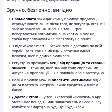
Зручно, безпечно, вигідно
Пром-оплата
захищає кожну покупку: продавець
отримує кошти лише після того, як покупець огляне і
забере замовлення. Щось не так — гроші
повертаються автоматично на картку. Плюс не
треба переплачувати за післяплату на пошті.
З підпискою Smart — безкоштовна доставка по всій
Україні за 50 грн на місяць. Достатньо однієї
покупки, щоб підписка окупилась.
Регулярно проходять
акції від продавців та сезонні
знижки.
Стежимо, щоб знижки були справжніми.
Актуальні пропозиції — на головній або в застосунку.
Великі покупки можна
оплатити частинами
: від 2
до 24 платежів. Потрібен лише кредитний ліміт у
банку.
Додаток Prom
— у топ-3 категорії «Покупки» в App
Store і має понад 10 млн завантажень у Google Play.
Купуйте зі смартфона будь-де і будь-коли.