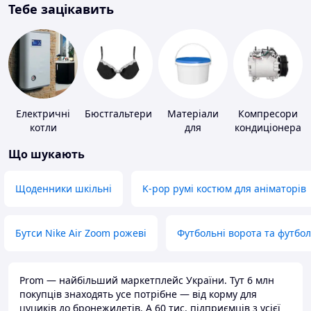
Тебе зацікавить
Електричні
Бюстгальтери
Матеріали
Компресори
котли
для
кондиціонера
облаштування
Що шукають
промислових
підлог
Щоденники шкільні
K-pop румі костюм для аніматорів
Бутси Nike Air Zoom рожеві
Футбольні ворота та футбо
Prom — найбільший маркетплейс України. Тут 6 млн
покупців знаходять усе потрібне — від корму для
цуциків до бронежилетів. А 60 тис. підприємців з усієї