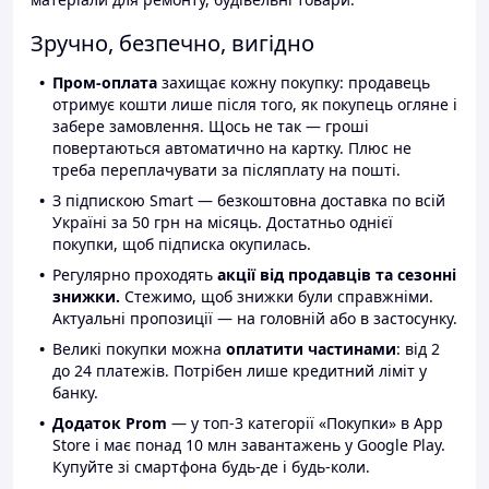
Зручно, безпечно, вигідно
Пром-оплата
захищає кожну покупку: продавець
отримує кошти лише після того, як покупець огляне і
забере замовлення. Щось не так — гроші
повертаються автоматично на картку. Плюс не
треба переплачувати за післяплату на пошті.
З підпискою Smart — безкоштовна доставка по всій
Україні за 50 грн на місяць. Достатньо однієї
покупки, щоб підписка окупилась.
Регулярно проходять
акції від продавців та сезонні
знижки.
Стежимо, щоб знижки були справжніми.
Актуальні пропозиції — на головній або в застосунку.
Великі покупки можна
оплатити частинами
: від 2
до 24 платежів. Потрібен лише кредитний ліміт у
банку.
Додаток Prom
— у топ-3 категорії «Покупки» в App
Store і має понад 10 млн завантажень у Google Play.
Купуйте зі смартфона будь-де і будь-коли.