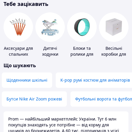
Тебе зацікавить
Аксесуари для
Дитячі
Блоки та
Весільні
спальних
ходунки
ролики для
коробки для
мішків,
йоги
грошей
Що шукають
карематів та
наметів
Щоденники шкільні
K-pop румі костюм для аніматорів
Бутси Nike Air Zoom рожеві
Футбольні ворота та футбо
Prom — найбільший маркетплейс України. Тут 6 млн
покупців знаходять усе потрібне — від корму для
цуциків до бронежилетів. А 60 тис. підприємців з усієї