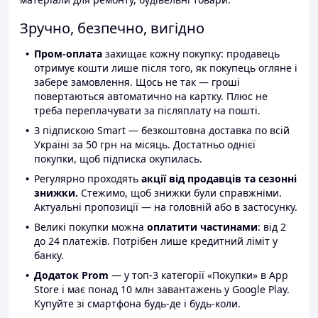
Зручно, безпечно, вигідно
Пром-оплата
захищає кожну покупку: продавець
отримує кошти лише після того, як покупець огляне і
забере замовлення. Щось не так — гроші
повертаються автоматично на картку. Плюс не
треба переплачувати за післяплату на пошті.
З підпискою Smart — безкоштовна доставка по всій
Україні за 50 грн на місяць. Достатньо однієї
покупки, щоб підписка окупилась.
Регулярно проходять
акції від продавців та сезонні
знижки.
Стежимо, щоб знижки були справжніми.
Актуальні пропозиції — на головній або в застосунку.
Великі покупки можна
оплатити частинами
: від 2
до 24 платежів. Потрібен лише кредитний ліміт у
банку.
Додаток Prom
— у топ-3 категорії «Покупки» в App
Store і має понад 10 млн завантажень у Google Play.
Купуйте зі смартфона будь-де і будь-коли.