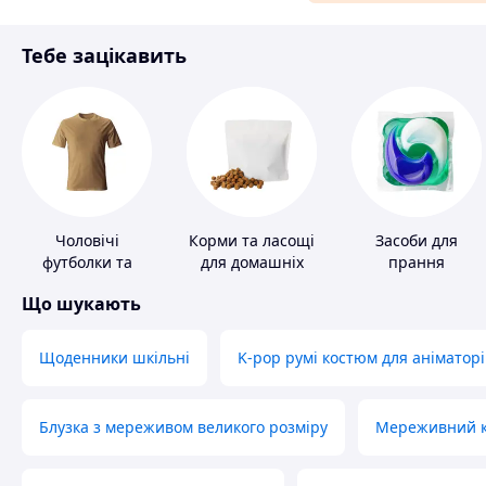
Матеріали для ремонту
Тебе зацікавить
Спорт і відпочинок
Чоловічі
Корми та ласощі
Засоби для
футболки та
для домашніх
прання
майки
тварин і птахів
Що шукають
Щоденники шкільні
K-pop румі костюм для аніматорі
Блузка з мереживом великого розміру
Мереживний ко