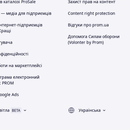
 каталозі ProSale
Захист прав на контент
 — медіа для підприємців
Content right protection
інтернет-підприємців
Відгуки про prom.ua
Кращі
Допомога Силам оборони
тувача
(Volonter by Prom)
нфіденційності
оти на маркетплейсі
ограма електронний
с PROM
oogle Ads
вітла
Українська
BETA