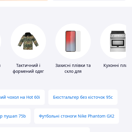
и
Тактичний і
Захисні плівки та
Кухонні плит
формений одяг
скло для
портативних
пристроїв
ий чохол на Hot 60i
Бюстгальтер без кісточок 95с
ер пушап 75b
Футбольні стоноги Nike Phantom GX2