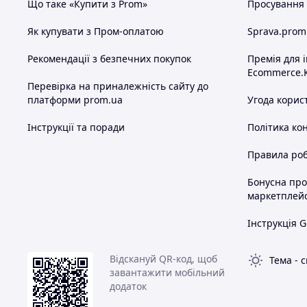
Що таке «Купити з Prom»
Просування в
Як купувати з Пром-оплатою
Sprava.prom
Рекомендації з безпечних покупок
Премія для 
Ecommerce.
Перевірка на приналежність сайту до
платформи prom.ua
Угода корис
Інструкції та поради
Політика ко
Правила роб
Бонусна пр
маркетплей
Інструкція G
Відскануй QR-код, щоб
Тема
-
с
завантажити мобільний
додаток