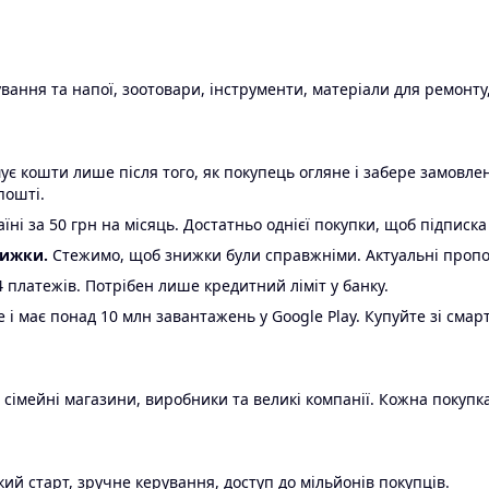
ання та напої, зоотовари, інструменти, матеріали для ремонту,
є кошти лише після того, як покупець огляне і забере замовл
пошті.
ні за 50 грн на місяць. Достатньо однієї покупки, щоб підписка
нижки.
Стежимо, щоб знижки були справжніми. Актуальні пропози
24 платежів. Потрібен лише кредитний ліміт у банку.
e і має понад 10 млн завантажень у Google Play. Купуйте зі смар
 сімейні магазини, виробники та великі компанії. Кожна покупка
ий старт, зручне керування, доступ до мільйонів покупців.