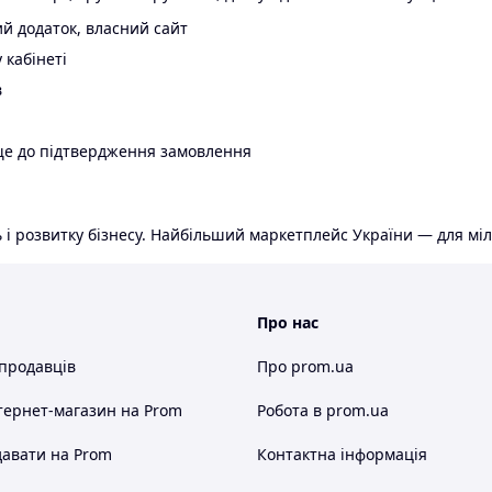
й додаток, власний сайт
 кабінеті
в
ще до підтвердження замовлення
 і розвитку бізнесу. Найбільший маркетплейс України — для міл
Про нас
 продавців
Про prom.ua
тернет-магазин
на Prom
Робота в prom.ua
авати на Prom
Контактна інформація