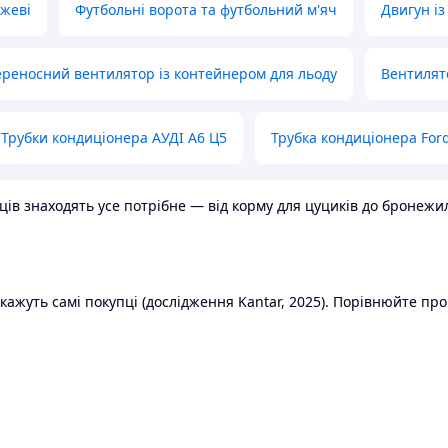
ожеві
Футбольні ворота та футбольний м'яч
Двигун із
реносний вентилятор із контейнером для льоду
Вентилят
Трубки кондиціонера АУДІ А6 Ц5
Трубка кондиціонера Ford
в знаходять усе потрібне — від корму для цуциків до бронежилет
ажуть самі покупці (дослідження Kantar, 2025). Порівнюйте пропо