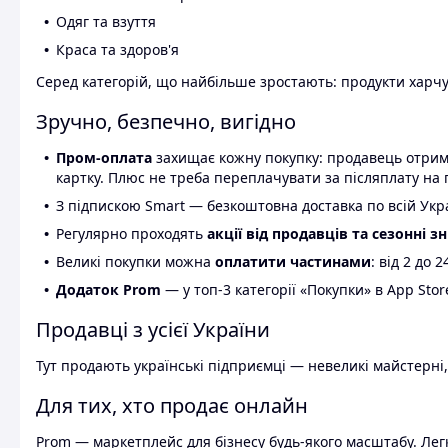
Одяг та взуття
Краса та здоров'я
Серед категорій, що найбільше зростають: продукти харчув
Зручно, безпечно, вигідно
Пром-оплата
захищає кожну покупку: продавець отриму
картку. Плюс не треба переплачувати за післяплату на 
З підпискою Smart — безкоштовна доставка по всій Украї
Регулярно проходять
акції від продавців та сезонні з
Великі покупки можна
оплатити частинами
: від 2 до 
Додаток Prom
— у топ-3 категорії «Покупки» в App Stor
Продавці з усієї України
Тут продають українські підприємці — невеликі майстерні,
Для тих, хто продає онлайн
Prom — маркетплейс для бізнесу будь-якого масштабу. Легк