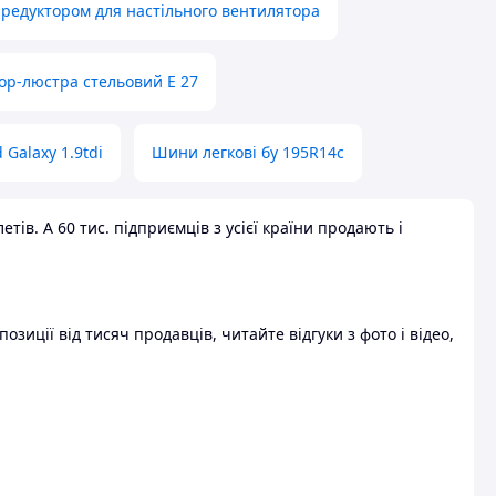
 редуктором для настільного вентилятора
ор-люстра стельовий E 27
 Galaxy 1.9tdi
Шини легкові бу 195R14c
ів. А 60 тис. підприємців з усієї країни продають і
зиції від тисяч продавців, читайте відгуки з фото і відео,