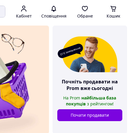
Кабінет
Сповіщення
Обране
Кошик
О! Є замовлення
Почніть продавати на
Prom
вже сьогодні
На
Prom
найбільша база
покупців
з рейтингом
!
Почати продавати