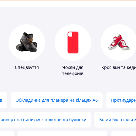
Спецвзуття
Чохли для
Кросівки та кед
телефонів
в
Обкладинка для планера на кільцях А6
Протиударн
нверт на виписку з пологового будинку
Білий бюстгальт