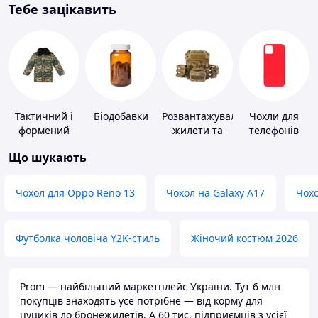
Тебе зацікавить
Тактичний і
Біодобавки
Розвантажувальні
Чохли для
формений
жилети та
телефонів
одяг
плитоноски
Що шукають
без плит
Чохол для Oppo Reno 13
Чохол на Galaxy A17
Чохо
Футболка чоловіча Y2K-стиль
Жіночий костюм 2026
Prom — найбільший маркетплейс України. Тут 6 млн
покупців знаходять усе потрібне — від корму для
цуциків до бронежилетів. А 60 тис. підприємців з усієї