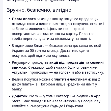
Зручно, безпечно, вигідно
Пром-оплата
захищає кожну покупку: продавець
отримує кошти лише після того, як покупець огляне і
забере замовлення. Щось не так — гроші
повертаються автоматично на картку. Плюс не
треба переплачувати за післяплату на пошті.
З підпискою Smart — безкоштовна доставка по всій
Україні за 50 грн на місяць. Достатньо однієї
покупки, щоб підписка окупилась.
Регулярно проходять
акції від продавців та сезонні
знижки.
Стежимо, щоб знижки були справжніми.
Актуальні пропозиції — на головній або в застосунку.
Великі покупки можна
оплатити частинами
: від 2
до 24 платежів. Потрібен лише кредитний ліміт у
банку.
Додаток Prom
— у топ-3 категорії «Покупки» в App
Store і має понад 10 млн завантажень у Google Play.
Купуйте зі смартфона будь-де і будь-коли.