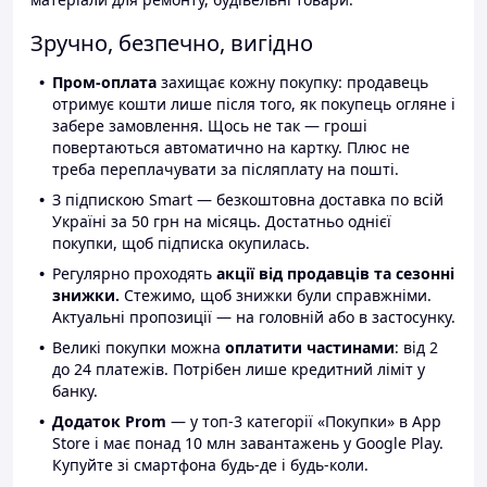
Зручно, безпечно, вигідно
Пром-оплата
захищає кожну покупку: продавець
отримує кошти лише після того, як покупець огляне і
забере замовлення. Щось не так — гроші
повертаються автоматично на картку. Плюс не
треба переплачувати за післяплату на пошті.
З підпискою Smart — безкоштовна доставка по всій
Україні за 50 грн на місяць. Достатньо однієї
покупки, щоб підписка окупилась.
Регулярно проходять
акції від продавців та сезонні
знижки.
Стежимо, щоб знижки були справжніми.
Актуальні пропозиції — на головній або в застосунку.
Великі покупки можна
оплатити частинами
: від 2
до 24 платежів. Потрібен лише кредитний ліміт у
банку.
Додаток Prom
— у топ-3 категорії «Покупки» в App
Store і має понад 10 млн завантажень у Google Play.
Купуйте зі смартфона будь-де і будь-коли.