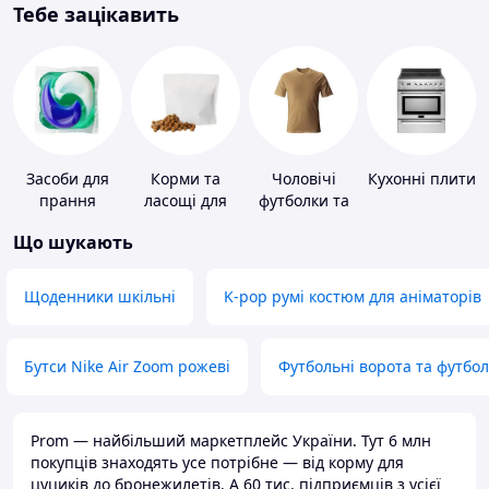
Тебе зацікавить
Засоби для
Корми та
Чоловічі
Кухонні плити
прання
ласощі для
футболки та
домашніх
майки
Що шукають
тварин і
птахів
Щоденники шкільні
K-pop румі костюм для аніматорів
Бутси Nike Air Zoom рожеві
Футбольні ворота та футбо
Prom — найбільший маркетплейс України. Тут 6 млн
покупців знаходять усе потрібне — від корму для
цуциків до бронежилетів. А 60 тис. підприємців з усієї