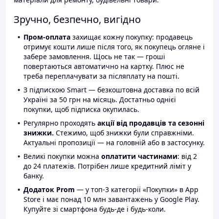
Зручно, безпечно, вигідно
Пром-оплата
захищає кожну покупку: продавець
отримує кошти лише після того, як покупець огляне і
забере замовлення. Щось не так — гроші
повертаються автоматично на картку. Плюс не
треба переплачувати за післяплату на пошті.
З підпискою Smart — безкоштовна доставка по всій
Україні за 50 грн на місяць. Достатньо однієї
покупки, щоб підписка окупилась.
Регулярно проходять
акції від продавців та сезонні
знижки.
Стежимо, щоб знижки були справжніми.
Актуальні пропозиції — на головній або в застосунку.
Великі покупки можна
оплатити частинами
: від 2
до 24 платежів. Потрібен лише кредитний ліміт у
банку.
Додаток Prom
— у топ-3 категорії «Покупки» в App
Store і має понад 10 млн завантажень у Google Play.
Купуйте зі смартфона будь-де і будь-коли.