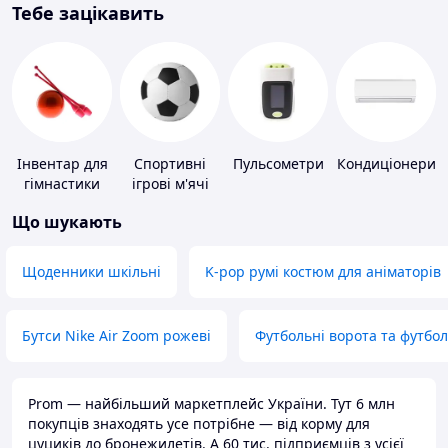
Тебе зацікавить
Інвентар для
Спортивні
Пульсометри
Кондиціонери
гімнастики
ігрові м'ячі
Що шукають
Щоденники шкільні
K-pop румі костюм для аніматорів
Бутси Nike Air Zoom рожеві
Футбольні ворота та футбо
Prom — найбільший маркетплейс України. Тут 6 млн
покупців знаходять усе потрібне — від корму для
цуциків до бронежилетів. А 60 тис. підприємців з усієї