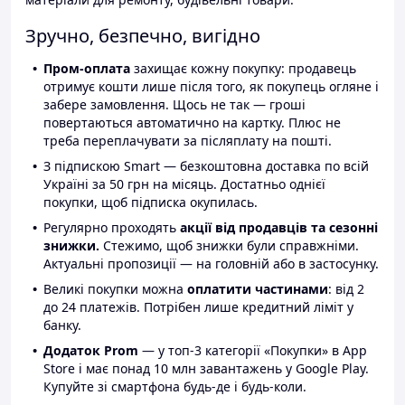
Зручно, безпечно, вигідно
Пром-оплата
захищає кожну покупку: продавець
отримує кошти лише після того, як покупець огляне і
забере замовлення. Щось не так — гроші
повертаються автоматично на картку. Плюс не
треба переплачувати за післяплату на пошті.
З підпискою Smart — безкоштовна доставка по всій
Україні за 50 грн на місяць. Достатньо однієї
покупки, щоб підписка окупилась.
Регулярно проходять
акції від продавців та сезонні
знижки.
Стежимо, щоб знижки були справжніми.
Актуальні пропозиції — на головній або в застосунку.
Великі покупки можна
оплатити частинами
: від 2
до 24 платежів. Потрібен лише кредитний ліміт у
банку.
Додаток Prom
— у топ-3 категорії «Покупки» в App
Store і має понад 10 млн завантажень у Google Play.
Купуйте зі смартфона будь-де і будь-коли.