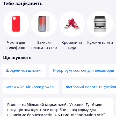
Тебе зацікавить
Чохли для
Захисні
Кросівки та
Кухонні плити
телефонів
плівки та скло
кеди
для
Що шукають
портативних
пристроїв
Щоденники шкільні
K-pop румі костюм для аніматорів
Бутси Nike Air Zoom рожеві
Футбольні ворота та футбо
Prom — найбільший маркетплейс України. Тут 6 млн
покупців знаходять усе потрібне — від корму для
цуциків до бронежилетів. А 60 тис. підприємців з усієї