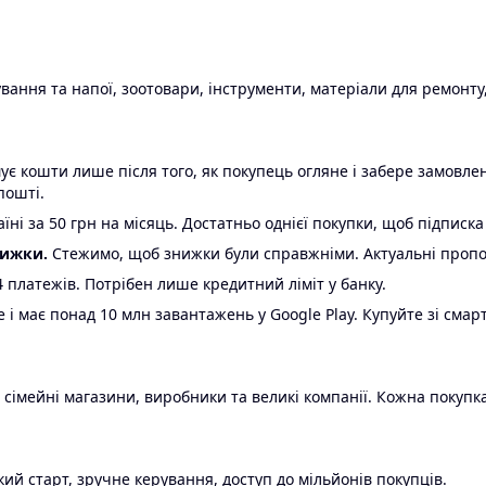
ання та напої, зоотовари, інструменти, матеріали для ремонту,
є кошти лише після того, як покупець огляне і забере замовл
пошті.
ні за 50 грн на місяць. Достатньо однієї покупки, щоб підписка
нижки.
Стежимо, щоб знижки були справжніми. Актуальні пропози
24 платежів. Потрібен лише кредитний ліміт у банку.
e і має понад 10 млн завантажень у Google Play. Купуйте зі смар
 сімейні магазини, виробники та великі компанії. Кожна покупка
ий старт, зручне керування, доступ до мільйонів покупців.