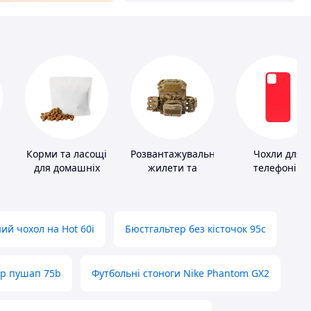
Корми та ласощі
Розвантажувальні
Чохли для
для домашніх
жилети та
телефонів
тварин і птахів
плитоноски без
плит
ий чохол на Hot 60i
Бюстгальтер без кісточок 95с
ер пушап 75b
Футбольні стоноги Nike Phantom GX2