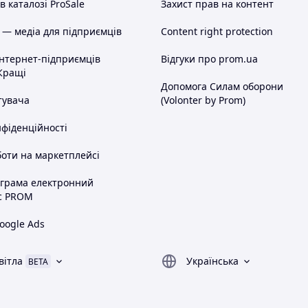
 каталозі ProSale
Захист прав на контент
 — медіа для підприємців
Content right protection
інтернет-підприємців
Відгуки про prom.ua
Кращі
Допомога Силам оборони
тувача
(Volonter by Prom)
нфіденційності
оти на маркетплейсі
ограма електронний
с PROM
oogle Ads
вітла
Українська
BETA