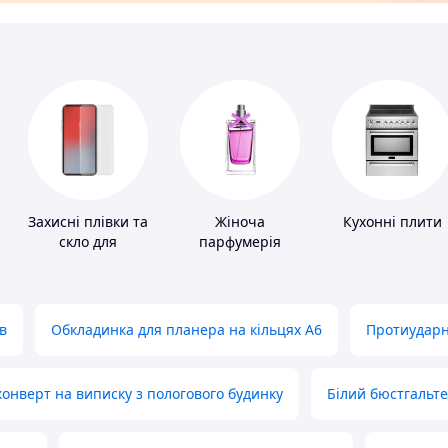
Захисні плівки та
Жіноча
Кухонні плити
скло для
парфумерія
портативних
пристроїв
в
Обкладинка для планера на кільцях А6
Протиударн
нверт на виписку з пологового будинку
Білий бюстгальт