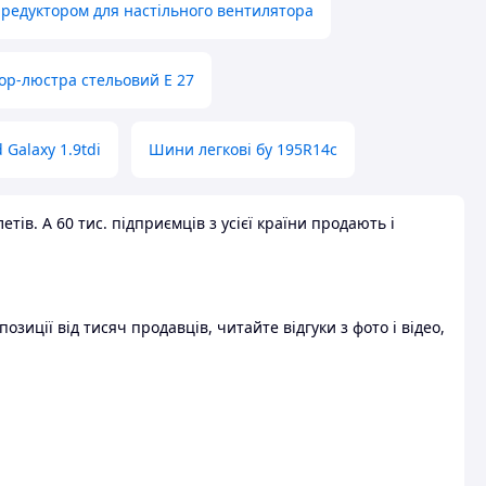
 редуктором для настільного вентилятора
ор-люстра стельовий E 27
 Galaxy 1.9tdi
Шини легкові бу 195R14c
ів. А 60 тис. підприємців з усієї країни продають і
зиції від тисяч продавців, читайте відгуки з фото і відео,