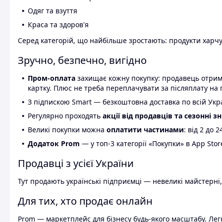
Одяг та взуття
Краса та здоров'я
Серед категорій, що найбільше зростають: продукти харчув
Зручно, безпечно, вигідно
Пром-оплата
захищає кожну покупку: продавець отриму
картку. Плюс не треба переплачувати за післяплату на 
З підпискою Smart — безкоштовна доставка по всій Украї
Регулярно проходять
акції від продавців та сезонні з
Великі покупки можна
оплатити частинами
: від 2 до 
Додаток Prom
— у топ-3 категорії «Покупки» в App Stor
Продавці з усієї України
Тут продають українські підприємці — невеликі майстерні,
Для тих, хто продає онлайн
Prom — маркетплейс для бізнесу будь-якого масштабу. Легк