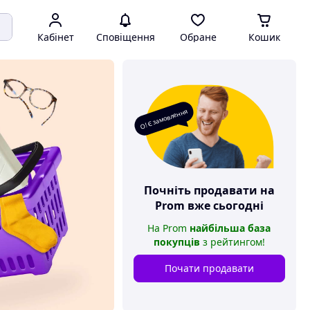
Кабінет
Сповіщення
Обране
Кошик
О! Є замовлення
Почніть продавати на
Prom
вже сьогодні
На
Prom
найбільша база
покупців
з рейтингом
!
Почати продавати