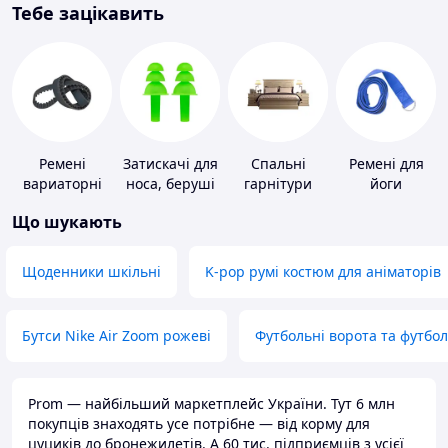
Тебе зацікавить
Ремені
Затискачі для
Спальні
Ремені для
вариаторні
носа, беруші
гарнітури
йоги
для плавання
Що шукають
Щоденники шкільні
K-pop румі костюм для аніматорів
Бутси Nike Air Zoom рожеві
Футбольні ворота та футбо
Prom — найбільший маркетплейс України. Тут 6 млн
покупців знаходять усе потрібне — від корму для
цуциків до бронежилетів. А 60 тис. підприємців з усієї