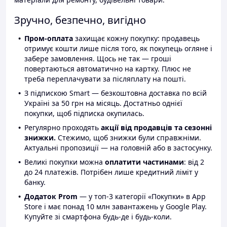
Зручно, безпечно, вигідно
Пром-оплата
захищає кожну покупку: продавець
отримує кошти лише після того, як покупець огляне і
забере замовлення. Щось не так — гроші
повертаються автоматично на картку. Плюс не
треба переплачувати за післяплату на пошті.
З підпискою Smart — безкоштовна доставка по всій
Україні за 50 грн на місяць. Достатньо однієї
покупки, щоб підписка окупилась.
Регулярно проходять
акції від продавців та сезонні
знижки.
Стежимо, щоб знижки були справжніми.
Актуальні пропозиції — на головній або в застосунку.
Великі покупки можна
оплатити частинами
: від 2
до 24 платежів. Потрібен лише кредитний ліміт у
банку.
Додаток Prom
— у топ-3 категорії «Покупки» в App
Store і має понад 10 млн завантажень у Google Play.
Купуйте зі смартфона будь-де і будь-коли.