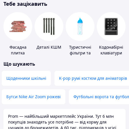
Тебе зацікавить
Фасадна
Деталі КШМ
Туристичні
Кодонабірні
плитка
фільтри та
клавіатури
пігулки для
Що шукають
питної води
Щоденники шкільні
K-pop румі костюм для аніматорів
Бутси Nike Air Zoom рожеві
Футбольні ворота та футбо
Prom — найбільший маркетплейс України. Тут 6 млн
покупців знаходять усе потрібне — від корму для
цуциків до бронежилетів. А 60 тис. підприємців з усієї