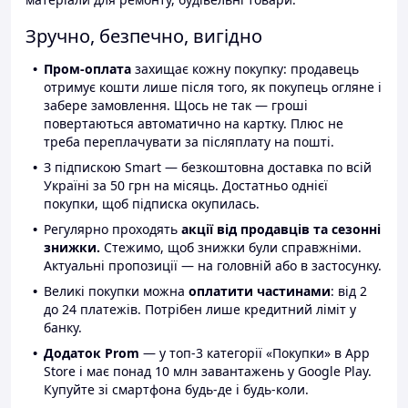
Зручно, безпечно, вигідно
Пром-оплата
захищає кожну покупку: продавець
отримує кошти лише після того, як покупець огляне і
забере замовлення. Щось не так — гроші
повертаються автоматично на картку. Плюс не
треба переплачувати за післяплату на пошті.
З підпискою Smart — безкоштовна доставка по всій
Україні за 50 грн на місяць. Достатньо однієї
покупки, щоб підписка окупилась.
Регулярно проходять
акції від продавців та сезонні
знижки.
Стежимо, щоб знижки були справжніми.
Актуальні пропозиції — на головній або в застосунку.
Великі покупки можна
оплатити частинами
: від 2
до 24 платежів. Потрібен лише кредитний ліміт у
банку.
Додаток Prom
— у топ-3 категорії «Покупки» в App
Store і має понад 10 млн завантажень у Google Play.
Купуйте зі смартфона будь-де і будь-коли.