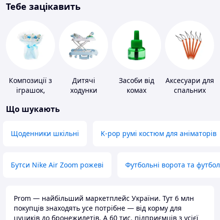
Тебе зацікавить
Композиції з
Дитячі
Засоби від
Аксесуари для
іграшок,
ходунки
комах
спальних
одягу,
мішків,
Що шукають
підгузків
карематів та
наметів
Щоденники шкільні
K-pop румі костюм для аніматорів
Бутси Nike Air Zoom рожеві
Футбольні ворота та футбо
Prom — найбільший маркетплейс України. Тут 6 млн
покупців знаходять усе потрібне — від корму для
цуциків до бронежилетів. А 60 тис. підприємців з усієї