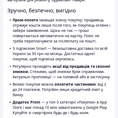
Зручно, безпечно, вигідно
Пром-оплата
захищає кожну покупку: продавець
отримує кошти лише після того, як покупець огляне і
забере замовлення. Щось не так — гроші
повертаються автоматично на картку. Плюс не
треба переплачувати за післяплату на пошті.
З підпискою Smart — безкоштовна доставка по всій
Україні за 50 грн на місяць. Достатньо однієї
покупки, щоб підписка окупилась.
Регулярно проходять
акції від продавців та сезонні
знижки.
Стежимо, щоб знижки були справжніми.
Актуальні пропозиції — на головній або в застосунку.
Великі покупки можна
оплатити частинами
: від 2
до 24 платежів. Потрібен лише кредитний ліміт у
банку.
Додаток Prom
— у топ-3 категорії «Покупки» в App
Store і має понад 10 млн завантажень у Google Play.
Купуйте зі смартфона будь-де і будь-коли.