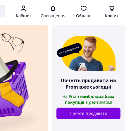
Кабінет
Сповіщення
Обране
Кошик
О! Є замовлення
Почніть продавати на
Prom
вже сьогодні
На
Prom
найбільша база
покупців
з рейтингом
!
Почати продавати