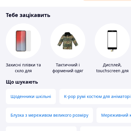
Матеріали для ремонту
Тебе зацікавить
Спорт і відпочинок
Захисні плівки та
Тактичний і
Дисплей,
скло для
формений одяг
touchscreen для
портативних
телефонів
Що шукають
пристроїв
Щоденники шкільні
K-pop румі костюм для аніматорі
Блузка з мереживом великого розміру
Мереживний ко