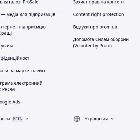
 каталозі ProSale
Захист прав на контент
 — медіа для підприємців
Content right protection
інтернет-підприємців
Відгуки про prom.ua
Кращі
Допомога Силам оборони
тувача
(Volonter by Prom)
нфіденційності
оти на маркетплейсі
ограма електронний
с PROM
oogle Ads
вітла
Українська
BETA