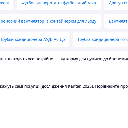
ожеві
Футбольні ворота та футбольний м'яч
Двигун із
реносний вентилятор із контейнером для льоду
Вентилят
Трубки кондиціонера АУДІ А6 Ц5
Трубка кондиціонера Ford
в знаходять усе потрібне — від корму для цуциків до бронежилет
ажуть самі покупці (дослідження Kantar, 2025). Порівнюйте пропо