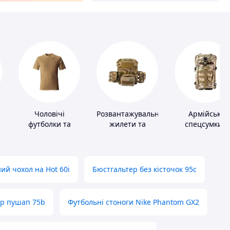
Чоловічі
Розвантажувальні
Армійські
футболки та
жилети та
спецсумки і
майки
плитоноски без
рюкзаки
плит
ий чохол на Hot 60i
Бюстгальтер без кісточок 95с
ер пушап 75b
Футбольні стоноги Nike Phantom GX2