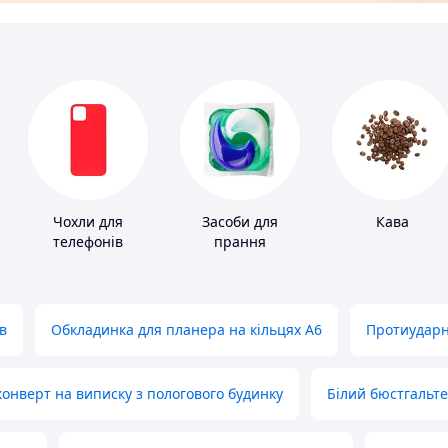
Чохли для
Засоби для
Кава
телефонів
прання
в
Обкладинка для планера на кільцях А6
Протиударн
нверт на виписку з пологового будинку
Білий бюстгальт