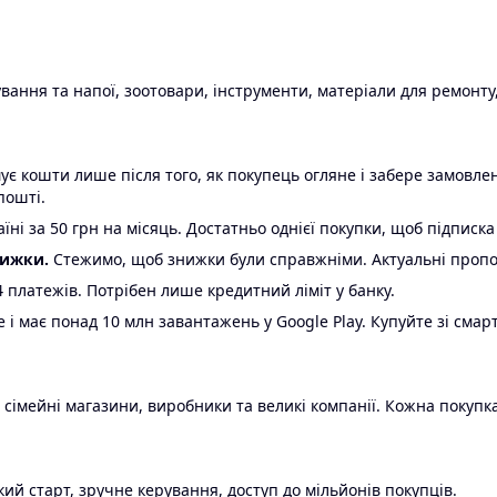
ання та напої, зоотовари, інструменти, матеріали для ремонту,
є кошти лише після того, як покупець огляне і забере замовл
пошті.
ні за 50 грн на місяць. Достатньо однієї покупки, щоб підписка
нижки.
Стежимо, щоб знижки були справжніми. Актуальні пропози
24 платежів. Потрібен лише кредитний ліміт у банку.
e і має понад 10 млн завантажень у Google Play. Купуйте зі смар
 сімейні магазини, виробники та великі компанії. Кожна покупка
ий старт, зручне керування, доступ до мільйонів покупців.