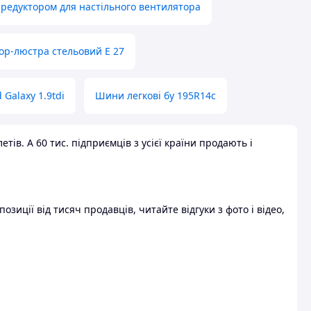
 редуктором для настільного вентилятора
ор-люстра стельовий E 27
 Galaxy 1.9tdi
Шини легкові бу 195R14c
ів. А 60 тис. підприємців з усієї країни продають і
зиції від тисяч продавців, читайте відгуки з фото і відео,