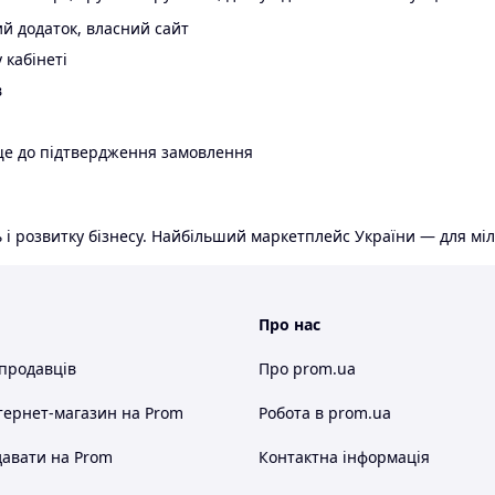
й додаток, власний сайт
 кабінеті
в
ще до підтвердження замовлення
 і розвитку бізнесу. Найбільший маркетплейс України — для міл
Про нас
 продавців
Про prom.ua
тернет-магазин
на Prom
Робота в prom.ua
авати на Prom
Контактна інформація