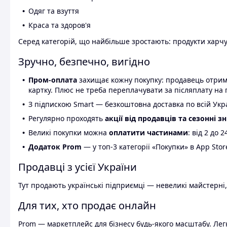
Одяг та взуття
Краса та здоров'я
Серед категорій, що найбільше зростають: продукти харчув
Зручно, безпечно, вигідно
Пром-оплата
захищає кожну покупку: продавець отриму
картку. Плюс не треба переплачувати за післяплату на 
З підпискою Smart — безкоштовна доставка по всій Украї
Регулярно проходять
акції від продавців та сезонні з
Великі покупки можна
оплатити частинами
: від 2 до 
Додаток Prom
— у топ-3 категорії «Покупки» в App Stor
Продавці з усієї України
Тут продають українські підприємці — невеликі майстерні,
Для тих, хто продає онлайн
Prom — маркетплейс для бізнесу будь-якого масштабу. Легк