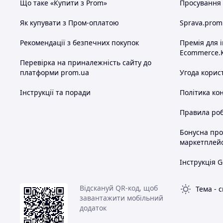
Що таке «Купити з Prom»
Просування в
Як купувати з Пром-оплатою
Sprava.prom
Рекомендації з безпечних покупок
Премія для 
Ecommerce.
Перевірка на приналежність сайту до
платформи prom.ua
Угода корис
Інструкції та поради
Політика ко
Правила роб
Бонусна пр
маркетплей
Інструкція G
Відскануй QR-код, щоб
Тема
-
с
завантажити мобільний
додаток