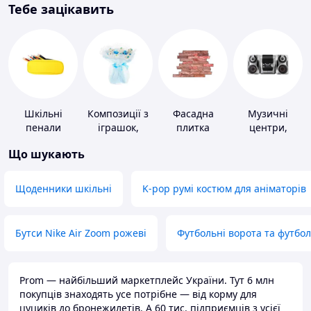
Тебе зацікавить
Шкільні
Композиції з
Фасадна
Музичні
пенали
іграшок,
плитка
центри,
одягу,
магнітоли
Що шукають
підгузків
Щоденники шкільні
K-pop румі костюм для аніматорів
Бутси Nike Air Zoom рожеві
Футбольні ворота та футбо
Prom — найбільший маркетплейс України. Тут 6 млн
покупців знаходять усе потрібне — від корму для
цуциків до бронежилетів. А 60 тис. підприємців з усієї