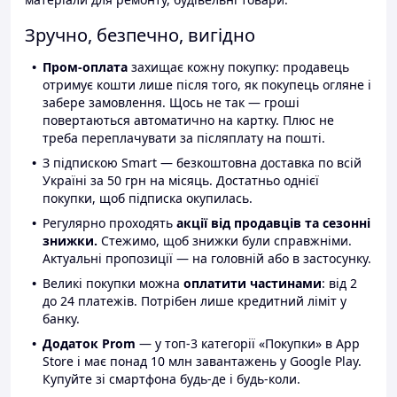
Зручно, безпечно, вигідно
Пром-оплата
захищає кожну покупку: продавець
отримує кошти лише після того, як покупець огляне і
забере замовлення. Щось не так — гроші
повертаються автоматично на картку. Плюс не
треба переплачувати за післяплату на пошті.
З підпискою Smart — безкоштовна доставка по всій
Україні за 50 грн на місяць. Достатньо однієї
покупки, щоб підписка окупилась.
Регулярно проходять
акції від продавців та сезонні
знижки.
Стежимо, щоб знижки були справжніми.
Актуальні пропозиції — на головній або в застосунку.
Великі покупки можна
оплатити частинами
: від 2
до 24 платежів. Потрібен лише кредитний ліміт у
банку.
Додаток Prom
— у топ-3 категорії «Покупки» в App
Store і має понад 10 млн завантажень у Google Play.
Купуйте зі смартфона будь-де і будь-коли.