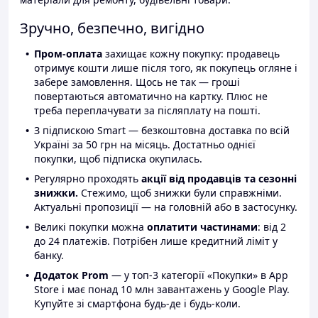
Зручно, безпечно, вигідно
Пром-оплата
захищає кожну покупку: продавець
отримує кошти лише після того, як покупець огляне і
забере замовлення. Щось не так — гроші
повертаються автоматично на картку. Плюс не
треба переплачувати за післяплату на пошті.
З підпискою Smart — безкоштовна доставка по всій
Україні за 50 грн на місяць. Достатньо однієї
покупки, щоб підписка окупилась.
Регулярно проходять
акції від продавців та сезонні
знижки.
Стежимо, щоб знижки були справжніми.
Актуальні пропозиції — на головній або в застосунку.
Великі покупки можна
оплатити частинами
: від 2
до 24 платежів. Потрібен лише кредитний ліміт у
банку.
Додаток Prom
— у топ-3 категорії «Покупки» в App
Store і має понад 10 млн завантажень у Google Play.
Купуйте зі смартфона будь-де і будь-коли.