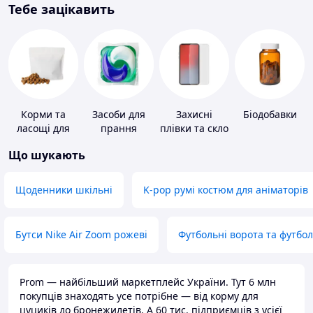
Тебе зацікавить
Корми та
Засоби для
Захисні
Біодобавки
ласощі для
прання
плівки та скло
домашніх
для
Що шукають
тварин і
портативних
птахів
пристроїв
Щоденники шкільні
K-pop румі костюм для аніматорів
Бутси Nike Air Zoom рожеві
Футбольні ворота та футбо
Prom — найбільший маркетплейс України. Тут 6 млн
покупців знаходять усе потрібне — від корму для
цуциків до бронежилетів. А 60 тис. підприємців з усієї