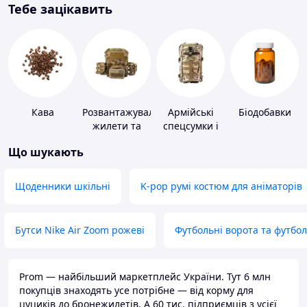
Тебе зацікавить
Кава
Розвантажувальні
Армійські
Біодобавки
жилети та
спецсумки і
плитоноски
рюкзаки
Що шукають
без плит
Щоденники шкільні
K-pop румі костюм для аніматорів
Бутси Nike Air Zoom рожеві
Футбольні ворота та футбо
Prom — найбільший маркетплейс України. Тут 6 млн
покупців знаходять усе потрібне — від корму для
цуциків до бронежилетів. А 60 тис. підприємців з усієї