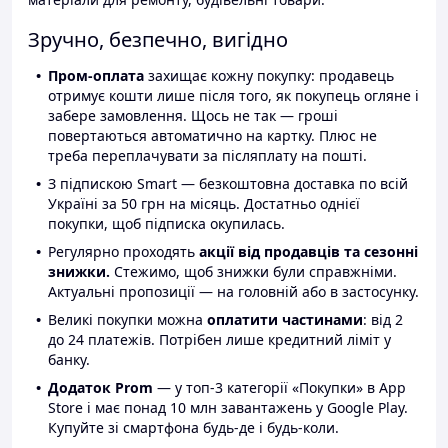
Зручно, безпечно, вигідно
Пром-оплата
захищає кожну покупку: продавець
отримує кошти лише після того, як покупець огляне і
забере замовлення. Щось не так — гроші
повертаються автоматично на картку. Плюс не
треба переплачувати за післяплату на пошті.
З підпискою Smart — безкоштовна доставка по всій
Україні за 50 грн на місяць. Достатньо однієї
покупки, щоб підписка окупилась.
Регулярно проходять
акції від продавців та сезонні
знижки.
Стежимо, щоб знижки були справжніми.
Актуальні пропозиції — на головній або в застосунку.
Великі покупки можна
оплатити частинами
: від 2
до 24 платежів. Потрібен лише кредитний ліміт у
банку.
Додаток Prom
— у топ-3 категорії «Покупки» в App
Store і має понад 10 млн завантажень у Google Play.
Купуйте зі смартфона будь-де і будь-коли.