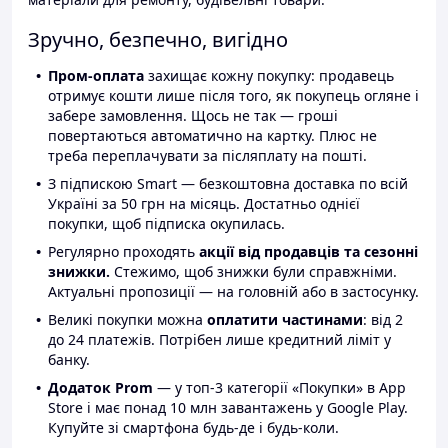
Зручно, безпечно, вигідно
Пром-оплата
захищає кожну покупку: продавець
отримує кошти лише після того, як покупець огляне і
забере замовлення. Щось не так — гроші
повертаються автоматично на картку. Плюс не
треба переплачувати за післяплату на пошті.
З підпискою Smart — безкоштовна доставка по всій
Україні за 50 грн на місяць. Достатньо однієї
покупки, щоб підписка окупилась.
Регулярно проходять
акції від продавців та сезонні
знижки.
Стежимо, щоб знижки були справжніми.
Актуальні пропозиції — на головній або в застосунку.
Великі покупки можна
оплатити частинами
: від 2
до 24 платежів. Потрібен лише кредитний ліміт у
банку.
Додаток Prom
— у топ-3 категорії «Покупки» в App
Store і має понад 10 млн завантажень у Google Play.
Купуйте зі смартфона будь-де і будь-коли.