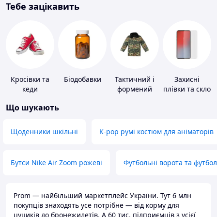
Тебе зацікавить
Кросівки та
Біодобавки
Тактичний і
Захисні
кеди
формений
плівки та скло
одяг
для
Що шукають
портативних
пристроїв
Щоденники шкільні
K-pop румі костюм для аніматорів
Бутси Nike Air Zoom рожеві
Футбольні ворота та футбо
Prom — найбільший маркетплейс України. Тут 6 млн
покупців знаходять усе потрібне — від корму для
цуциків до бронежилетів. А 60 тис. підприємців з усієї