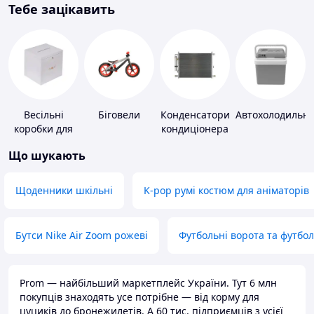
Тебе зацікавить
Весільні
Біговели
Конденсатори
Автохолодильн
коробки для
кондиціонера
грошей
Що шукають
Щоденники шкільні
K-pop румі костюм для аніматорів
Бутси Nike Air Zoom рожеві
Футбольні ворота та футбо
Prom — найбільший маркетплейс України. Тут 6 млн
покупців знаходять усе потрібне — від корму для
цуциків до бронежилетів. А 60 тис. підприємців з усієї