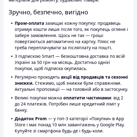
Зручно, безпечно, вигідно
Пром-оплата
захищає кожну покупку: продавець
отримує кошти лише після того, як покупець огляне і
забере замовлення. Щось не так — гроші
повертаються автоматично на картку. Плюс не
треба переплачувати за післяплату на пошті.
З підпискою Smart — безкоштовна доставка по всій
Україні за 50 грн на місяць. Достатньо однієї
покупки, щоб підписка окупилась.
Регулярно проходять
акції від продавців та сезонні
знижки.
Стежимо, щоб знижки були справжніми.
Актуальні пропозиції — на головній або в застосунку.
Великі покупки можна
оплатити частинами
: від 2
до 24 платежів. Потрібен лише кредитний ліміт у
банку.
Додаток Prom
— у топ-3 категорії «Покупки» в App
Store і має понад 10 млн завантажень у Google Play.
Купуйте зі смартфона будь-де і будь-коли.