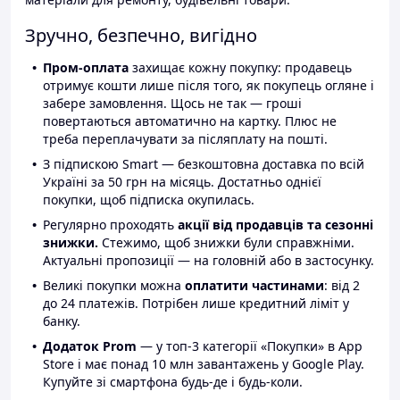
Зручно, безпечно, вигідно
Пром-оплата
захищає кожну покупку: продавець
отримує кошти лише після того, як покупець огляне і
забере замовлення. Щось не так — гроші
повертаються автоматично на картку. Плюс не
треба переплачувати за післяплату на пошті.
З підпискою Smart — безкоштовна доставка по всій
Україні за 50 грн на місяць. Достатньо однієї
покупки, щоб підписка окупилась.
Регулярно проходять
акції від продавців та сезонні
знижки.
Стежимо, щоб знижки були справжніми.
Актуальні пропозиції — на головній або в застосунку.
Великі покупки можна
оплатити частинами
: від 2
до 24 платежів. Потрібен лише кредитний ліміт у
банку.
Додаток Prom
— у топ-3 категорії «Покупки» в App
Store і має понад 10 млн завантажень у Google Play.
Купуйте зі смартфона будь-де і будь-коли.