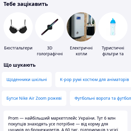
Тебе зацікавить
Бюстгальтери
3D
Електричні
Туристичні
голографічні
котли
фільтри та
пристрої
пігулки для
Що шукають
питної води
Щоденники шкільні
K-pop румі костюм для аніматорів
Бутси Nike Air Zoom рожеві
Футбольні ворота та футбо
Prom — найбільший маркетплейс України. Тут 6 млн
покупців знаходять усе потрібне — від корму для
цуциків до бронежилетів. А 60 тис. підприємців з усієї