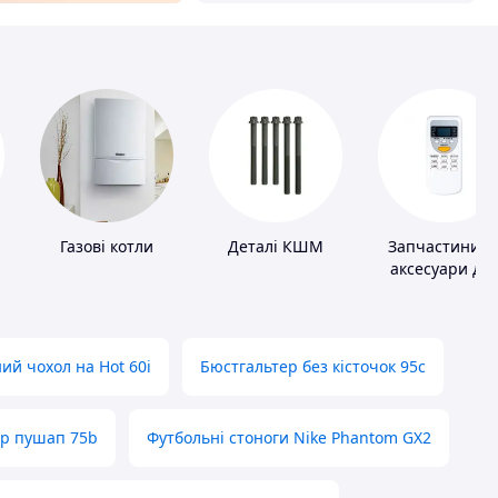
и
Газові котли
Деталі КШМ
Запчастини т
аксесуари дл
побутових
кондиціонері
ий чохол на Hot 60i
Бюстгальтер без кісточок 95с
ер пушап 75b
Футбольні стоноги Nike Phantom GX2