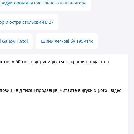
 редуктором для настільного вентилятора
ор-люстра стельовий E 27
 Galaxy 1.9tdi
Шини легкові бу 195R14c
ів. А 60 тис. підприємців з усієї країни продають і
зиції від тисяч продавців, читайте відгуки з фото і відео,