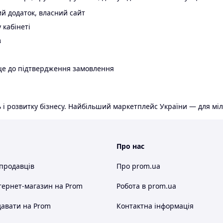
й додаток, власний сайт
 кабінеті
в
ще до підтвердження замовлення
 і розвитку бізнесу. Найбільший маркетплейс України — для міл
Про нас
 продавців
Про prom.ua
тернет-магазин
на Prom
Робота в prom.ua
авати на Prom
Контактна інформація