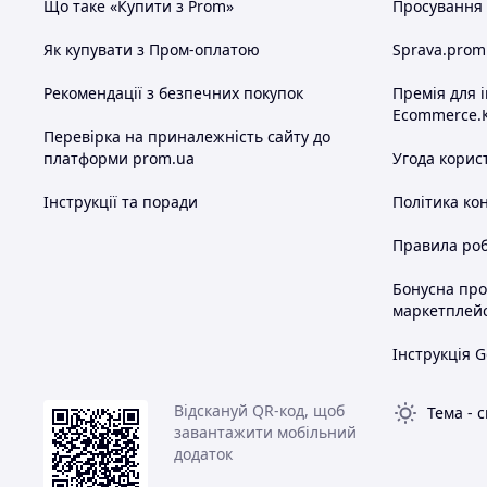
Що таке «Купити з Prom»
Просування в
Як купувати з Пром-оплатою
Sprava.prom
Рекомендації з безпечних покупок
Премія для 
Ecommerce.
Перевірка на приналежність сайту до
платформи prom.ua
Угода корис
Інструкції та поради
Політика ко
Правила роб
Бонусна пр
маркетплей
Інструкція G
Відскануй QR-код, щоб
Тема
-
с
завантажити мобільний
додаток