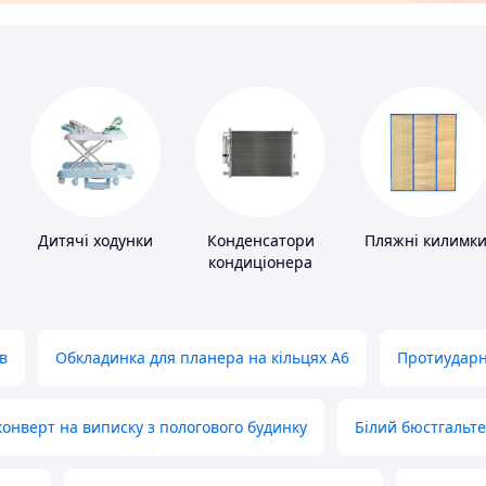
Дитячі ходунки
Конденсатори
Пляжні килимк
кондиціонера
в
Обкладинка для планера на кільцях А6
Протиударн
нверт на виписку з пологового будинку
Білий бюстгальт