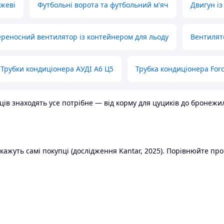
ожеві
Футбольні ворота та футбольний м'яч
Двигун із
реносний вентилятор із контейнером для льоду
Вентилят
Трубки кондиціонера АУДІ А6 Ц5
Трубка кондиціонера Ford
в знаходять усе потрібне — від корму для цуциків до бронежилет
ажуть самі покупці (дослідження Kantar, 2025). Порівнюйте пропо