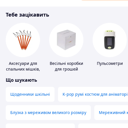
Матеріали для ремонту
Тебе зацікавить
Спорт і відпочинок
Аксесуари для
Весільні коробки
Пульсометри
спальних мішків,
для грошей
карематів та
Що шукають
наметів
Щоденники шкільні
K-pop румі костюм для аніматорі
Блузка з мереживом великого розміру
Мереживний ко