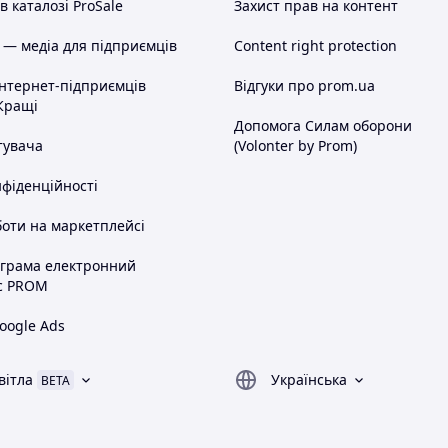
 каталозі ProSale
Захист прав на контент
 — медіа для підприємців
Content right protection
інтернет-підприємців
Відгуки про prom.ua
Кращі
Допомога Силам оборони
тувача
(Volonter by Prom)
нфіденційності
оти на маркетплейсі
ограма електронний
с PROM
oogle Ads
вітла
Українська
BETA