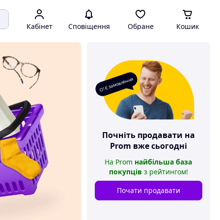
Кабінет
Сповіщення
Обране
Кошик
О! Є замовлення
Почніть продавати на
Prom
вже сьогодні
На
Prom
найбільша база
покупців
з рейтингом
!
Почати продавати