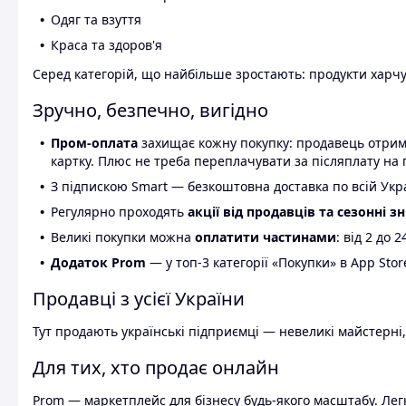
Одяг та взуття
Краса та здоров'я
Серед категорій, що найбільше зростають: продукти харчув
Зручно, безпечно, вигідно
Пром-оплата
захищає кожну покупку: продавець отриму
картку. Плюс не треба переплачувати за післяплату на 
З підпискою Smart — безкоштовна доставка по всій Украї
Регулярно проходять
акції від продавців та сезонні з
Великі покупки можна
оплатити частинами
: від 2 до 
Додаток Prom
— у топ-3 категорії «Покупки» в App Stor
Продавці з усієї України
Тут продають українські підприємці — невеликі майстерні,
Для тих, хто продає онлайн
Prom — маркетплейс для бізнесу будь-якого масштабу. Легк