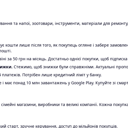
ання та напої, зоотовари, інструменти, матеріали для ремонту,
є кошти лише після того, як покупець огляне і забере замовл
пошті.
ні за 50 грн на місяць. Достатньо однієї покупки, щоб підписка
нижки.
Стежимо, щоб знижки були справжніми. Актуальні пропози
24 платежів. Потрібен лише кредитний ліміт у банку.
e і має понад 10 млн завантажень у Google Play. Купуйте зі смар
 сімейні магазини, виробники та великі компанії. Кожна покупка
ий старт, зручне керування, доступ до мільйонів покупців.