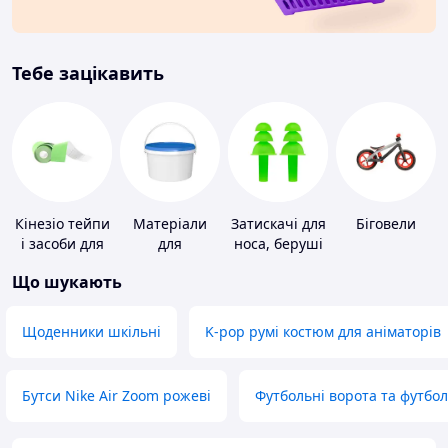
Тебе зацікавить
Кінезіо тейпи
Матеріали
Затискачі для
Біговели
і засоби для
для
носа, беруші
тейпування
облаштування
для плавання
Що шукають
промислових
підлог
Щоденники шкільні
K-pop румі костюм для аніматорів
Бутси Nike Air Zoom рожеві
Футбольні ворота та футбо