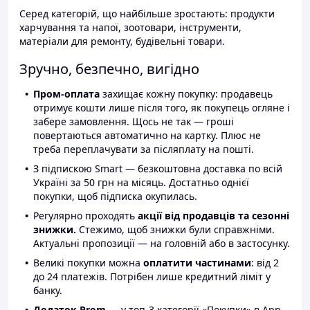
Серед категорій, що найбільше зростають: продукти
харчування та напої, зоотовари, інструменти,
матеріали для ремонту, будівельні товари.
Зручно, безпечно, вигідно
Пром-оплата
захищає кожну покупку: продавець
отримує кошти лише після того, як покупець огляне і
забере замовлення. Щось не так — гроші
повертаються автоматично на картку. Плюс не
треба переплачувати за післяплату на пошті.
З підпискою Smart — безкоштовна доставка по всій
Україні за 50 грн на місяць. Достатньо однієї
покупки, щоб підписка окупилась.
Регулярно проходять
акції від продавців та сезонні
знижки.
Стежимо, щоб знижки були справжніми.
Актуальні пропозиції — на головній або в застосунку.
Великі покупки можна
оплатити частинами
: від 2
до 24 платежів. Потрібен лише кредитний ліміт у
банку.
Додаток Prom
— у топ-3 категорії «Покупки» в App