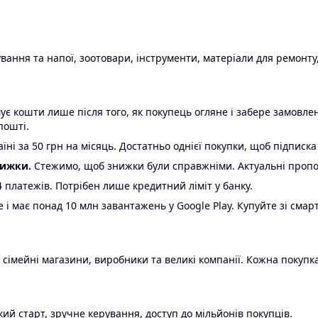
ання та напої, зоотовари, інструменти, матеріали для ремонту,
є кошти лише після того, як покупець огляне і забере замовл
пошті.
ні за 50 грн на місяць. Достатньо однієї покупки, щоб підписка
нижки.
Стежимо, щоб знижки були справжніми. Актуальні пропози
24 платежів. Потрібен лише кредитний ліміт у банку.
e і має понад 10 млн завантажень у Google Play. Купуйте зі смар
 сімейні магазини, виробники та великі компанії. Кожна покупка
ий старт, зручне керування, доступ до мільйонів покупців.