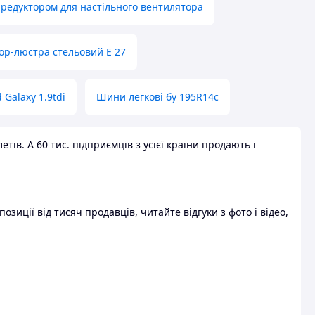
 редуктором для настільного вентилятора
ор-люстра стельовий E 27
 Galaxy 1.9tdi
Шини легкові бу 195R14c
ів. А 60 тис. підприємців з усієї країни продають і
зиції від тисяч продавців, читайте відгуки з фото і відео,