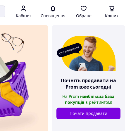
Кабінет
Сповіщення
Обране
Кошик
О! Є замовлення
Почніть продавати на
Prom
вже сьогодні
На
Prom
найбільша база
покупців
з рейтингом
!
Почати продавати