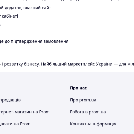
й додаток, власний сайт
 кабінеті
в
ще до підтвердження замовлення
 і розвитку бізнесу. Найбільший маркетплейс України — для міл
Про нас
 продавців
Про prom.ua
тернет-магазин
на Prom
Робота в prom.ua
авати на Prom
Контактна інформація