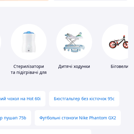
Стерилізатори
Дитячі ходунки
Біговели
та підігрівачі для
дитячого
харчування
ий чохол на Hot 60i
Бюстгальтер без кісточок 95с
ер пушап 75b
Футбольні стоноги Nike Phantom GX2