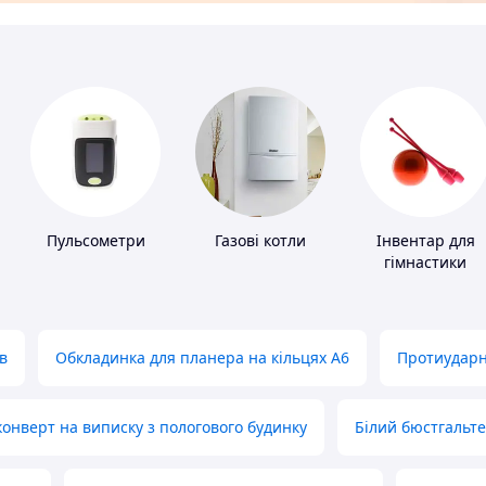
Пульсометри
Газові котли
Інвентар для
гімнастики
в
Обкладинка для планера на кільцях А6
Протиударн
нверт на виписку з пологового будинку
Білий бюстгальт