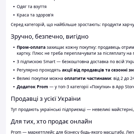
Одяг та взуття
Краса та здоров'я
Серед категорій, що найбільше зростають: продукти харчув
Зручно, безпечно, вигідно
Пром-оплата
захищає кожну покупку: продавець отриму
картку. Плюс не треба переплачувати за післяплату на 
З підпискою Smart — безкоштовна доставка по всій Украї
Регулярно проходять
акції від продавців та сезонні з
Великі покупки можна
оплатити частинами
: від 2 до 
Додаток Prom
— у топ-3 категорії «Покупки» в App Stor
Продавці з усієї України
Тут продають українські підприємці — невеликі майстерні,
Для тих, хто продає онлайн
Prom — маркетплейс для бізнесу будь-якого масштабу. Легк