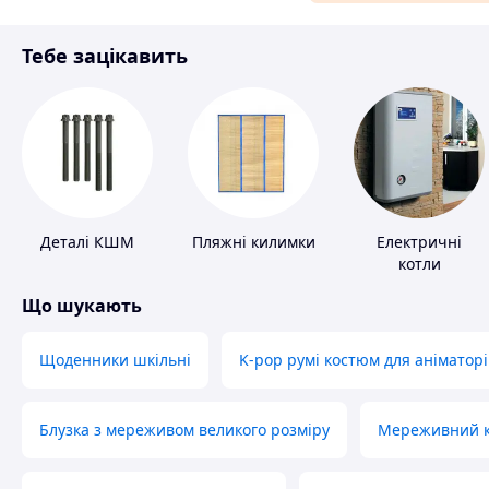
Матеріали для ремонту
Тебе зацікавить
Спорт і відпочинок
Деталі КШМ
Пляжні килимки
Електричні
котли
Що шукають
Щоденники шкільні
K-pop румі костюм для аніматорі
Блузка з мереживом великого розміру
Мереживний ко