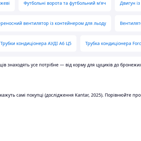
ожеві
Футбольні ворота та футбольний м'яч
Двигун із
реносний вентилятор із контейнером для льоду
Вентилят
Трубки кондиціонера АУДІ А6 Ц5
Трубка кондиціонера Ford
в знаходять усе потрібне — від корму для цуциків до бронежилет
ажуть самі покупці (дослідження Kantar, 2025). Порівнюйте пропо