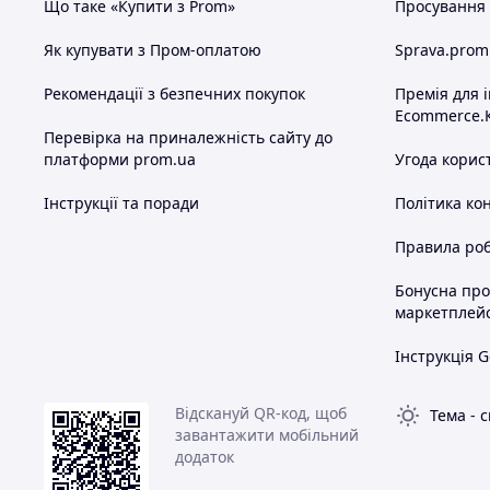
Що таке «Купити з Prom»
Просування в
Як купувати з Пром-оплатою
Sprava.prom
Рекомендації з безпечних покупок
Премія для 
Ecommerce.
Перевірка на приналежність сайту до
платформи prom.ua
Угода корис
Інструкції та поради
Політика ко
Правила роб
Бонусна пр
маркетплей
Інструкція G
Відскануй QR-код, щоб
Тема
-
с
завантажити мобільний
додаток