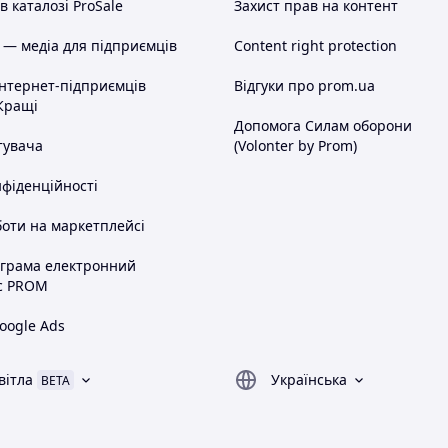
 каталозі ProSale
Захист прав на контент
 — медіа для підприємців
Content right protection
інтернет-підприємців
Відгуки про prom.ua
Кращі
Допомога Силам оборони
тувача
(Volonter by Prom)
нфіденційності
оти на маркетплейсі
ограма електронний
с PROM
oogle Ads
вітла
Українська
BETA