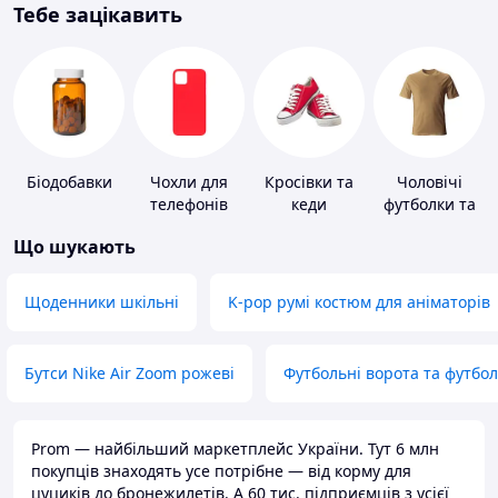
Тебе зацікавить
Біодобавки
Чохли для
Кросівки та
Чоловічі
телефонів
кеди
футболки та
майки
Що шукають
Щоденники шкільні
K-pop румі костюм для аніматорів
Бутси Nike Air Zoom рожеві
Футбольні ворота та футбо
Prom — найбільший маркетплейс України. Тут 6 млн
покупців знаходять усе потрібне — від корму для
цуциків до бронежилетів. А 60 тис. підприємців з усієї