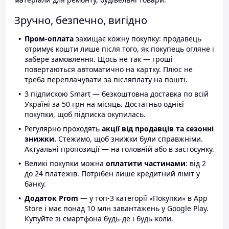
Зручно, безпечно, вигідно
Пром-оплата
захищає кожну покупку: продавець
отримує кошти лише після того, як покупець огляне і
забере замовлення. Щось не так — гроші
повертаються автоматично на картку. Плюс не
треба переплачувати за післяплату на пошті.
З підпискою Smart — безкоштовна доставка по всій
Україні за 50 грн на місяць. Достатньо однієї
покупки, щоб підписка окупилась.
Регулярно проходять
акції від продавців та сезонні
знижки.
Стежимо, щоб знижки були справжніми.
Актуальні пропозиції — на головній або в застосунку.
Великі покупки можна
оплатити частинами
: від 2
до 24 платежів. Потрібен лише кредитний ліміт у
банку.
Додаток Prom
— у топ-3 категорії «Покупки» в App
Store і має понад 10 млн завантажень у Google Play.
Купуйте зі смартфона будь-де і будь-коли.