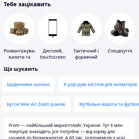
Тебе зацікавить
Розвантажувальні
Дисплей,
Тактичний і
Спецвзуття
жилети та
touchscreen
формений
плитоноски
для телефонів
одяг
Що шукають
без плит
Щоденники шкільні
K-pop румі костюм для аніматорів
Бутси Nike Air Zoom рожеві
Футбольні ворота та футбо
Prom — найбільший маркетплейс України. Тут 6 млн
покупців знаходять усе потрібне — від корму для
цуциків до бронежилетів. А 60 тис. підприємців з усієї