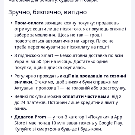
Зручно, безпечно, вигідно
Пром-оплата
захищає кожну покупку: продавець
отримує кошти лише після того, як покупець огляне і
забере замовлення. Щось не так — гроші
повертаються автоматично на картку. Плюс не
треба переплачувати за післяплату на пошті.
З підпискою Smart — безкоштовна доставка по всій
Україні за 50 грн на місяць. Достатньо однієї
покупки, щоб підписка окупилась.
Регулярно проходять
акції від продавців та сезонні
знижки.
Стежимо, щоб знижки були справжніми.
Актуальні пропозиції — на головній або в застосунку.
Великі покупки можна
оплатити частинами
: від 2
до 24 платежів. Потрібен лише кредитний ліміт у
банку.
Додаток Prom
— у топ-3 категорії «Покупки» в App
Store і має понад 10 млн завантажень у Google Play.
Купуйте зі смартфона будь-де і будь-коли.