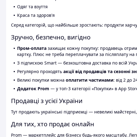
Одяг та взуття
Краса та здоров'я
Серед категорій, що найбільше зростають: продукти харчув
Зручно, безпечно, вигідно
Пром-оплата
захищає кожну покупку: продавець отриму
картку. Плюс не треба переплачувати за післяплату на 
З підпискою Smart — безкоштовна доставка по всій Украї
Регулярно проходять
акції від продавців та сезонні з
Великі покупки можна
оплатити частинами
: від 2 до 
Додаток Prom
— у топ-3 категорії «Покупки» в App Stor
Продавці з усієї України
Тут продають українські підприємці — невеликі майстерні,
Для тих, хто продає онлайн
Prom — маркетплейс для бізнесу будь-якого масштабу. Легк