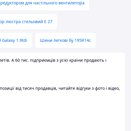
 редуктором для настільного вентилятора
ор-люстра стельовий E 27
 Galaxy 1.9tdi
Шини легкові бу 195R14c
ів. А 60 тис. підприємців з усієї країни продають і
зиції від тисяч продавців, читайте відгуки з фото і відео,