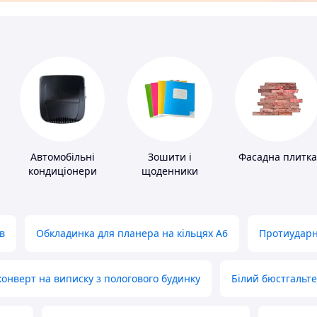
Автомобільні
Зошити і
Фасадна плитка
кондиціонери
щоденники
в
Обкладинка для планера на кільцях А6
Протиударн
нверт на виписку з пологового будинку
Білий бюстгальт