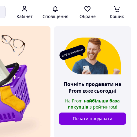
Кабінет
Сповіщення
Обране
Кошик
О! Є замовлення
Почніть продавати на
Prom
вже сьогодні
На
Prom
найбільша база
покупців
з рейтингом
!
Почати продавати