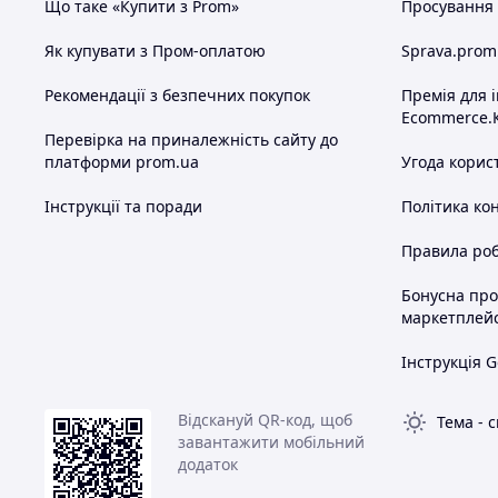
Що таке «Купити з Prom»
Просування в
Як купувати з Пром-оплатою
Sprava.prom
Рекомендації з безпечних покупок
Премія для 
Ecommerce.
Перевірка на приналежність сайту до
платформи prom.ua
Угода корис
Інструкції та поради
Політика ко
Правила роб
Бонусна пр
маркетплей
Інструкція G
Відскануй QR-код, щоб
Тема
-
с
завантажити мобільний
додаток