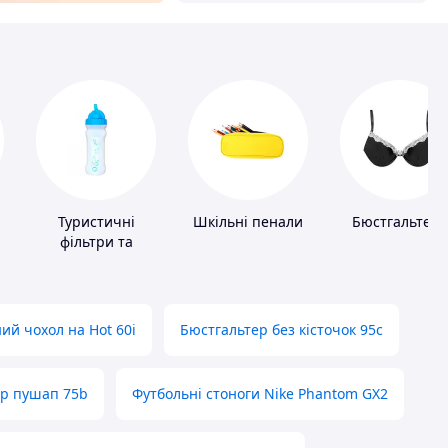
Туристичні
Шкільні пенали
Бюстгальтер
фільтри та
пігулки для
питної води
ий чохол на Hot 60i
Бюстгальтер без кісточок 95с
ер пушап 75b
Футбольні стоноги Nike Phantom GX2