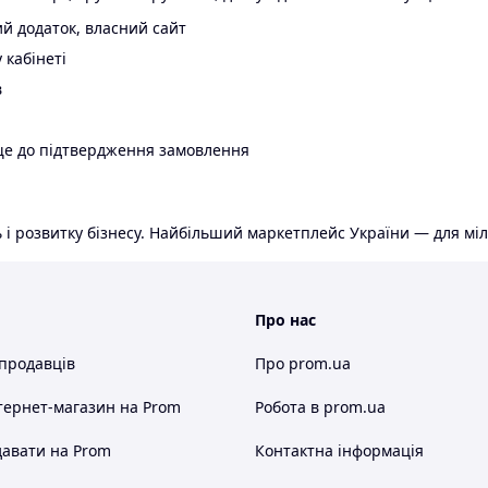
й додаток, власний сайт
 кабінеті
в
ще до підтвердження замовлення
 і розвитку бізнесу. Найбільший маркетплейс України — для міл
Про нас
 продавців
Про prom.ua
тернет-магазин
на Prom
Робота в prom.ua
авати на Prom
Контактна інформація