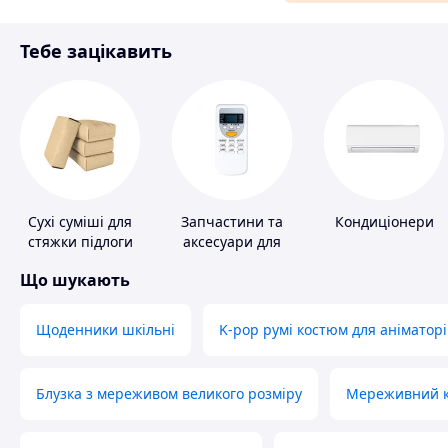
Матеріали для ремонту
Тебе зацікавить
Спорт і відпочинок
Сухі суміші для
Запчастини та
Кондиціонери
стяжки підлоги
аксесуари для
побутових
Що шукають
кондиціонерів
Щоденники шкільні
K-pop румі костюм для аніматорі
Блузка з мереживом великого розміру
Мереживний ко