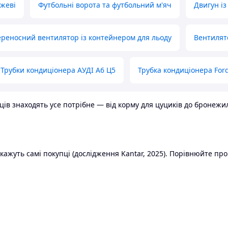
ожеві
Футбольні ворота та футбольний м'яч
Двигун із
реносний вентилятор із контейнером для льоду
Вентилят
Трубки кондиціонера АУДІ А6 Ц5
Трубка кондиціонера Ford
в знаходять усе потрібне — від корму для цуциків до бронежилет
ажуть самі покупці (дослідження Kantar, 2025). Порівнюйте пропо