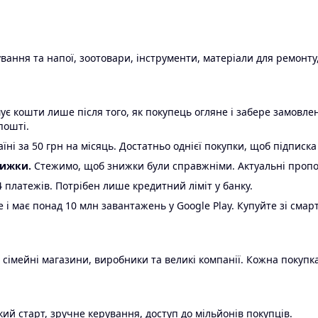
ання та напої, зоотовари, інструменти, матеріали для ремонту,
є кошти лише після того, як покупець огляне і забере замовл
пошті.
ні за 50 грн на місяць. Достатньо однієї покупки, щоб підписка
нижки.
Стежимо, щоб знижки були справжніми. Актуальні пропози
24 платежів. Потрібен лише кредитний ліміт у банку.
e і має понад 10 млн завантажень у Google Play. Купуйте зі смар
 сімейні магазини, виробники та великі компанії. Кожна покупка
ий старт, зручне керування, доступ до мільйонів покупців.