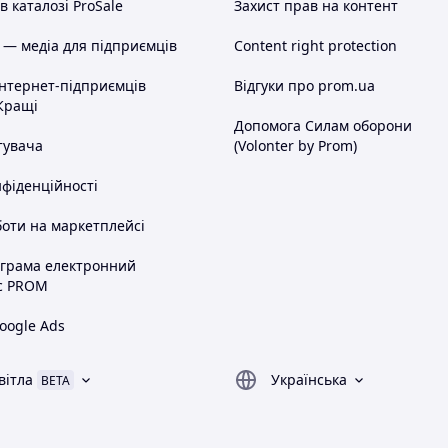
 каталозі ProSale
Захист прав на контент
 — медіа для підприємців
Content right protection
інтернет-підприємців
Відгуки про prom.ua
Кращі
Допомога Силам оборони
тувача
(Volonter by Prom)
нфіденційності
оти на маркетплейсі
ограма електронний
с PROM
oogle Ads
вітла
Українська
BETA