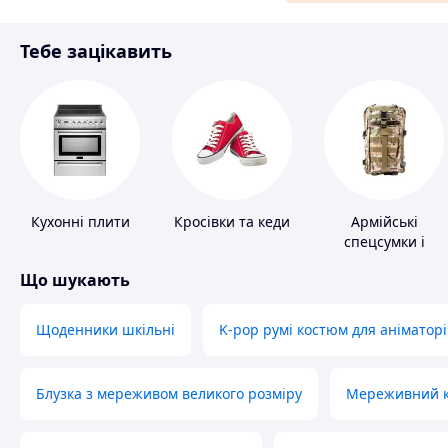
Матеріали для ремонту
Тебе зацікавить
Спорт і відпочинок
Кухонні плити
Кросівки та кеди
Армійські
спецсумки і
рюкзаки
Що шукають
Щоденники шкільні
K-pop румі костюм для аніматорі
Блузка з мереживом великого розміру
Мереживний ко