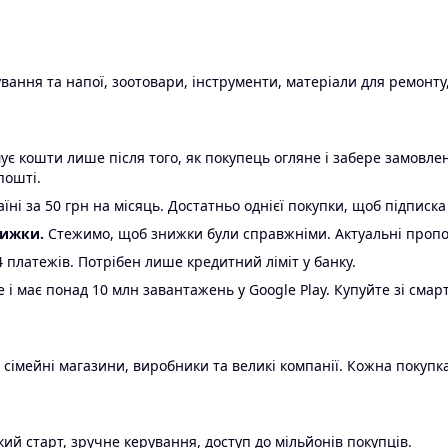
ання та напої, зоотовари, інструменти, матеріали для ремонту,
є кошти лише після того, як покупець огляне і забере замовл
пошті.
ні за 50 грн на місяць. Достатньо однієї покупки, щоб підписка
нижки.
Стежимо, щоб знижки були справжніми. Актуальні пропози
24 платежів. Потрібен лише кредитний ліміт у банку.
e і має понад 10 млн завантажень у Google Play. Купуйте зі смар
 сімейні магазини, виробники та великі компанії. Кожна покупка
ий старт, зручне керування, доступ до мільйонів покупців.