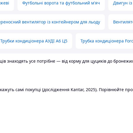
ожеві
Футбольні ворота та футбольний м'яч
Двигун із
реносний вентилятор із контейнером для льоду
Вентилят
Трубки кондиціонера АУДІ А6 Ц5
Трубка кондиціонера Ford
в знаходять усе потрібне — від корму для цуциків до бронежилет
ажуть самі покупці (дослідження Kantar, 2025). Порівнюйте пропо