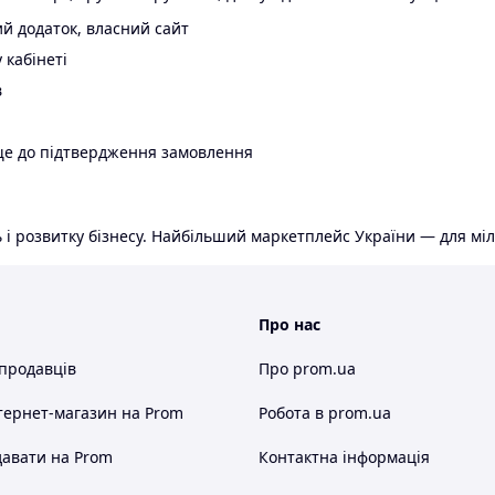
й додаток, власний сайт
 кабінеті
в
ще до підтвердження замовлення
 і розвитку бізнесу. Найбільший маркетплейс України — для міл
Про нас
 продавців
Про prom.ua
тернет-магазин
на Prom
Робота в prom.ua
авати на Prom
Контактна інформація