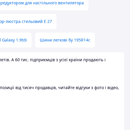
 редуктором для настільного вентилятора
ор-люстра стельовий E 27
 Galaxy 1.9tdi
Шини легкові бу 195R14c
ів. А 60 тис. підприємців з усієї країни продають і
зиції від тисяч продавців, читайте відгуки з фото і відео,