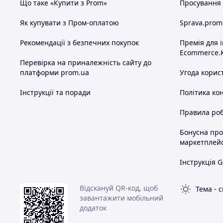
Що таке «Купити з Prom»
Просування в
Як купувати з Пром-оплатою
Sprava.prom
Рекомендації з безпечних покупок
Премія для 
Ecommerce.
Перевірка на приналежність сайту до
платформи prom.ua
Угода корис
Інструкції та поради
Політика ко
Правила роб
Бонусна пр
маркетплей
Інструкція G
Відскануй QR-код, щоб
Тема
-
с
завантажити мобільний
додаток