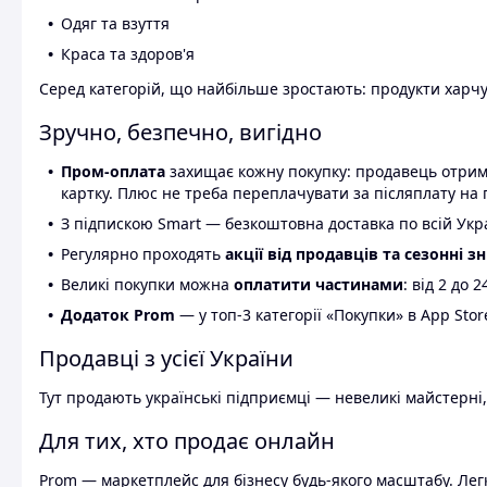
Одяг та взуття
Краса та здоров'я
Серед категорій, що найбільше зростають: продукти харчув
Зручно, безпечно, вигідно
Пром-оплата
захищає кожну покупку: продавець отриму
картку. Плюс не треба переплачувати за післяплату на 
З підпискою Smart — безкоштовна доставка по всій Украї
Регулярно проходять
акції від продавців та сезонні з
Великі покупки можна
оплатити частинами
: від 2 до 
Додаток Prom
— у топ-3 категорії «Покупки» в App Stor
Продавці з усієї України
Тут продають українські підприємці — невеликі майстерні,
Для тих, хто продає онлайн
Prom — маркетплейс для бізнесу будь-якого масштабу. Легк