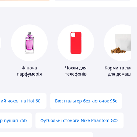
Жіноча
Чохли для
Корми та ласо
парфумерія
телефонів
для домашніх
тварин і птахі
ий чохол на Hot 60i
Бюстгальтер без кісточок 95с
ер пушап 75b
Футбольні стоноги Nike Phantom GX2