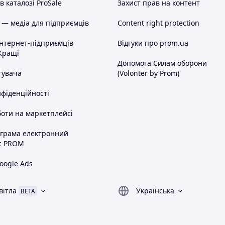
 каталозі ProSale
Захист прав на контент
 — медіа для підприємців
Content right protection
інтернет-підприємців
Відгуки про prom.ua
Кращі
Допомога Силам оборони
тувача
(Volonter by Prom)
нфіденційності
оти на маркетплейсі
ограма електронний
с PROM
oogle Ads
вітла
Українська
BETA