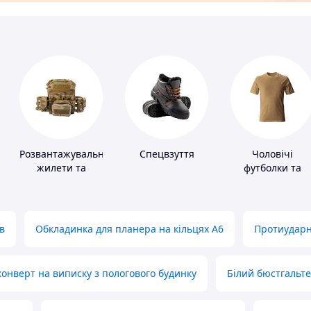
Розвантажувальні
Спецвзуття
Чоловічі
жилети та
футболки та
плитоноски без
майки
плит
в
Обкладинка для планера на кільцях А6
Протиударн
нверт на виписку з пологового будинку
Білий бюстгальт