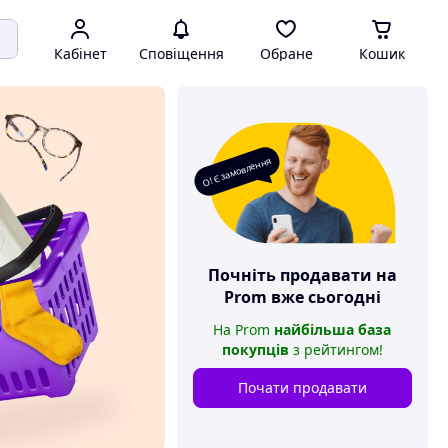
Кабінет
Сповіщення
Обране
Кошик
О! Є замовлення
Почніть продавати на
Prom
вже сьогодні
На
Prom
найбільша база
покупців
з рейтингом
!
Почати продавати