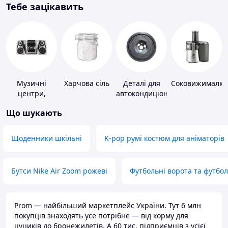
Тебе зацікавить
Музичні
Харчова сіль
Деталі для
Соковижималки
центри,
автокондиціонерів
магнітоли
Що шукають
Щоденники шкільні
K-pop румі костюм для аніматорів
Бутси Nike Air Zoom рожеві
Футбольні ворота та футбо
Prom — найбільший маркетплейс України. Тут 6 млн
покупців знаходять усе потрібне — від корму для
цуциків до бронежилетів. А 60 тис. підприємців з усієї