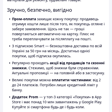
Зручно, безпечно, вигідно
Пром-оплата
захищає кожну покупку: продавець
отримує кошти лише після того, як покупець огляне і
забере замовлення. Щось не так — гроші
повертаються автоматично на картку. Плюс не
треба переплачувати за післяплату на пошті.
З підпискою Smart — безкоштовна доставка по всій
Україні за 50 грн на місяць. Достатньо однієї
покупки, щоб підписка окупилась.
Регулярно проходять
акції від продавців та сезонні
знижки.
Стежимо, щоб знижки були справжніми.
Актуальні пропозиції — на головній або в застосунку.
Великі покупки можна
оплатити частинами
: від 2
до 24 платежів. Потрібен лише кредитний ліміт у
банку.
Додаток Prom
— у топ-3 категорії «Покупки» в App
Store і має понад 10 млн завантажень у Google Play.
Купуйте зі смартфона будь-де і будь-коли.