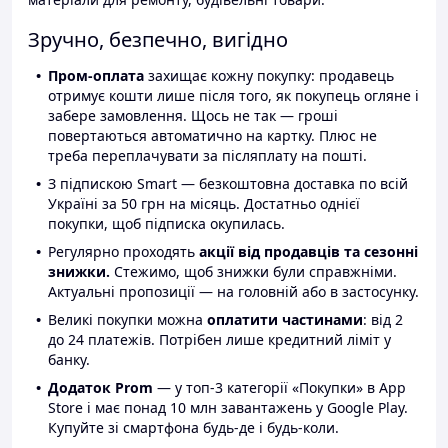
Зручно, безпечно, вигідно
Пром-оплата
захищає кожну покупку: продавець
отримує кошти лише після того, як покупець огляне і
забере замовлення. Щось не так — гроші
повертаються автоматично на картку. Плюс не
треба переплачувати за післяплату на пошті.
З підпискою Smart — безкоштовна доставка по всій
Україні за 50 грн на місяць. Достатньо однієї
покупки, щоб підписка окупилась.
Регулярно проходять
акції від продавців та сезонні
знижки.
Стежимо, щоб знижки були справжніми.
Актуальні пропозиції — на головній або в застосунку.
Великі покупки можна
оплатити частинами
: від 2
до 24 платежів. Потрібен лише кредитний ліміт у
банку.
Додаток Prom
— у топ-3 категорії «Покупки» в App
Store і має понад 10 млн завантажень у Google Play.
Купуйте зі смартфона будь-де і будь-коли.