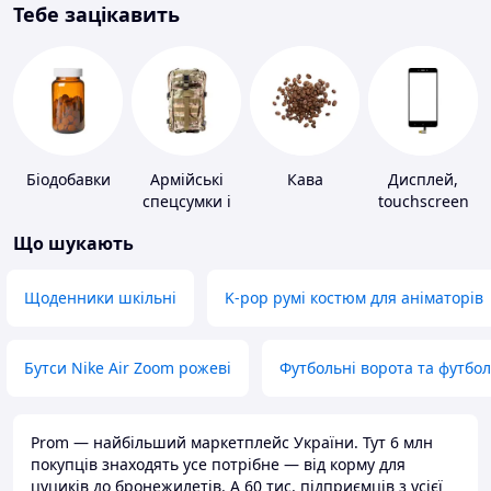
Тебе зацікавить
Біодобавки
Армійські
Кава
Дисплей,
спецсумки і
touchscreen
рюкзаки
для телефонів
Що шукають
Щоденники шкільні
K-pop румі костюм для аніматорів
Бутси Nike Air Zoom рожеві
Футбольні ворота та футбо
Prom — найбільший маркетплейс України. Тут 6 млн
покупців знаходять усе потрібне — від корму для
цуциків до бронежилетів. А 60 тис. підприємців з усієї