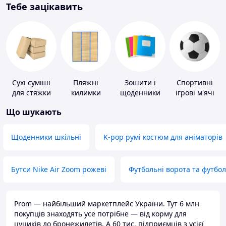
Тебе зацікавить
Сухі суміші
Пляжні
Зошити і
Спортивні
для стяжки
килимки
щоденники
ігрові м'ячі
підлоги
Що шукають
Щоденники шкільні
K-pop румі костюм для аніматорів
Бутси Nike Air Zoom рожеві
Футбольні ворота та футбо
Prom — найбільший маркетплейс України. Тут 6 млн
покупців знаходять усе потрібне — від корму для
цуциків до бронежилетів. А 60 тис. підприємців з усієї