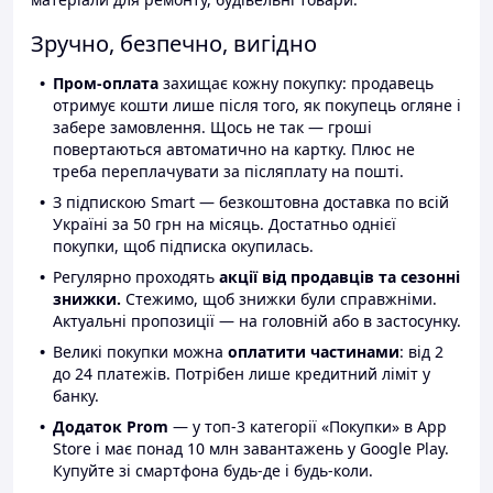
Зручно, безпечно, вигідно
Пром-оплата
захищає кожну покупку: продавець
отримує кошти лише після того, як покупець огляне і
забере замовлення. Щось не так — гроші
повертаються автоматично на картку. Плюс не
треба переплачувати за післяплату на пошті.
З підпискою Smart — безкоштовна доставка по всій
Україні за 50 грн на місяць. Достатньо однієї
покупки, щоб підписка окупилась.
Регулярно проходять
акції від продавців та сезонні
знижки.
Стежимо, щоб знижки були справжніми.
Актуальні пропозиції — на головній або в застосунку.
Великі покупки можна
оплатити частинами
: від 2
до 24 платежів. Потрібен лише кредитний ліміт у
банку.
Додаток Prom
— у топ-3 категорії «Покупки» в App
Store і має понад 10 млн завантажень у Google Play.
Купуйте зі смартфона будь-де і будь-коли.