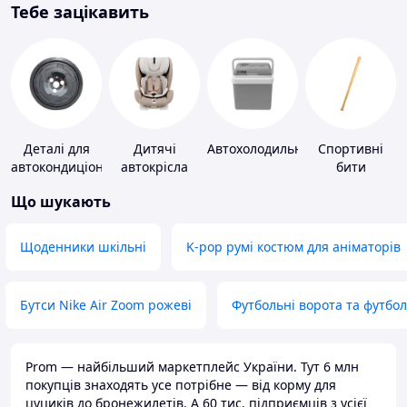
Тебе зацікавить
Деталі для
Дитячі
Автохолодильники
Спортивні
автокондиціонерів
автокрісла
бити
Що шукають
Щоденники шкільні
K-pop румі костюм для аніматорів
Бутси Nike Air Zoom рожеві
Футбольні ворота та футбо
Prom — найбільший маркетплейс України. Тут 6 млн
покупців знаходять усе потрібне — від корму для
цуциків до бронежилетів. А 60 тис. підприємців з усієї