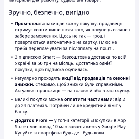
Зручно, безпечно, вигідно
Пром-оплата
захищає кожну покупку: продавець
отримує кошти лише після того, як покупець огляне і
забере замовлення. Щось не так — гроші
повертаються автоматично на картку. Плюс не
треба переплачувати за післяплату на пошті.
З підпискою Smart — безкоштовна доставка по всій
Україні за 50 грн на місяць. Достатньо однієї
покупки, щоб підписка окупилась.
Регулярно проходять
акції від продавців та сезонні
знижки.
Стежимо, щоб знижки були справжніми.
Актуальні пропозиції — на головній або в застосунку.
Великі покупки можна
оплатити частинами
: від 2
до 24 платежів. Потрібен лише кредитний ліміт у
банку.
Додаток Prom
— у топ-3 категорії «Покупки» в App
Store і має понад 10 млн завантажень у Google Play.
Купуйте зі смартфона будь-де і будь-коли.