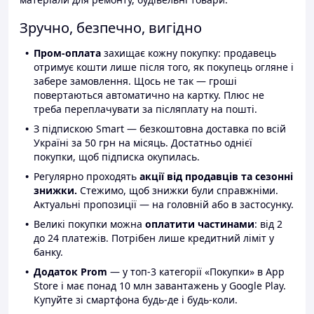
Зручно, безпечно, вигідно
Пром-оплата
захищає кожну покупку: продавець
отримує кошти лише після того, як покупець огляне і
забере замовлення. Щось не так — гроші
повертаються автоматично на картку. Плюс не
треба переплачувати за післяплату на пошті.
З підпискою Smart — безкоштовна доставка по всій
Україні за 50 грн на місяць. Достатньо однієї
покупки, щоб підписка окупилась.
Регулярно проходять
акції від продавців та сезонні
знижки.
Стежимо, щоб знижки були справжніми.
Актуальні пропозиції — на головній або в застосунку.
Великі покупки можна
оплатити частинами
: від 2
до 24 платежів. Потрібен лише кредитний ліміт у
банку.
Додаток Prom
— у топ-3 категорії «Покупки» в App
Store і має понад 10 млн завантажень у Google Play.
Купуйте зі смартфона будь-де і будь-коли.