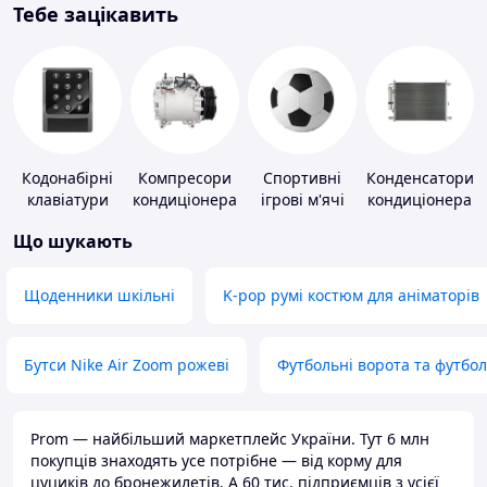
Тебе зацікавить
Кодонабірні
Компресори
Спортивні
Конденсатори
клавіатури
кондиціонера
ігрові м'ячі
кондиціонера
Що шукають
Щоденники шкільні
K-pop румі костюм для аніматорів
Бутси Nike Air Zoom рожеві
Футбольні ворота та футбо
Prom — найбільший маркетплейс України. Тут 6 млн
покупців знаходять усе потрібне — від корму для
цуциків до бронежилетів. А 60 тис. підприємців з усієї