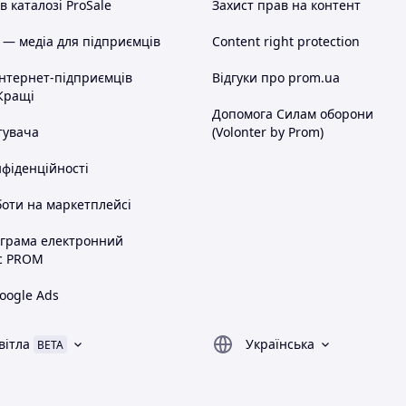
 каталозі ProSale
Захист прав на контент
 — медіа для підприємців
Content right protection
інтернет-підприємців
Відгуки про prom.ua
Кращі
Допомога Силам оборони
тувача
(Volonter by Prom)
нфіденційності
оти на маркетплейсі
ограма електронний
с PROM
oogle Ads
вітла
Українська
BETA