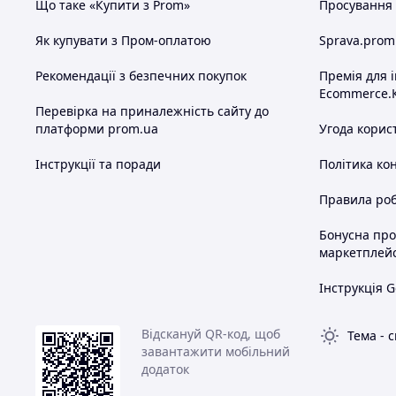
Що таке «Купити з Prom»
Просування в
Як купувати з Пром-оплатою
Sprava.prom
Рекомендації з безпечних покупок
Премія для 
Ecommerce.
Перевірка на приналежність сайту до
платформи prom.ua
Угода корис
Інструкції та поради
Політика ко
Правила роб
Бонусна пр
маркетплей
Інструкція G
Відскануй QR-код, щоб
Тема
-
с
завантажити мобільний
додаток