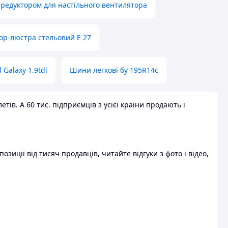
 редуктором для настільного вентилятора
ор-люстра стельовий E 27
 Galaxy 1.9tdi
Шини легкові бу 195R14c
ів. А 60 тис. підприємців з усієї країни продають і
зиції від тисяч продавців, читайте відгуки з фото і відео,