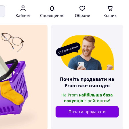
Кабінет
Сповіщення
Обране
Кошик
О! Є замовлення
Почніть продавати на
Prom
вже сьогодні
На
Prom
найбільша база
покупців
з рейтингом
!
Почати продавати