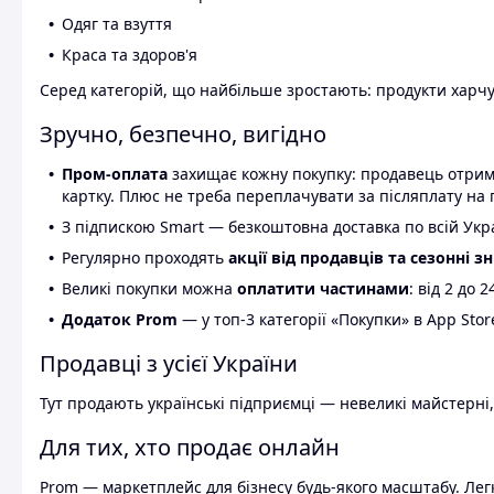
Одяг та взуття
Краса та здоров'я
Серед категорій, що найбільше зростають: продукти харчув
Зручно, безпечно, вигідно
Пром-оплата
захищає кожну покупку: продавець отриму
картку. Плюс не треба переплачувати за післяплату на 
З підпискою Smart — безкоштовна доставка по всій Украї
Регулярно проходять
акції від продавців та сезонні з
Великі покупки можна
оплатити частинами
: від 2 до 
Додаток Prom
— у топ-3 категорії «Покупки» в App Stor
Продавці з усієї України
Тут продають українські підприємці — невеликі майстерні,
Для тих, хто продає онлайн
Prom — маркетплейс для бізнесу будь-якого масштабу. Легк