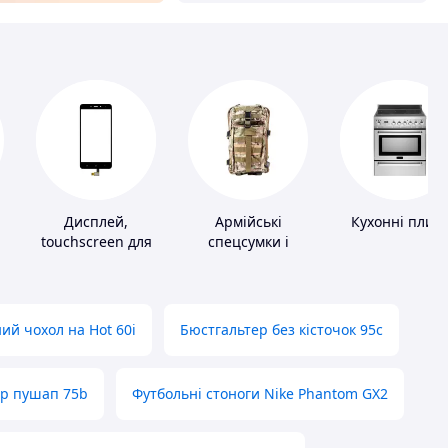
Дисплей,
Армійські
Кухонні плит
touchscreen для
спецсумки і
телефонів
рюкзаки
ий чохол на Hot 60i
Бюстгальтер без кісточок 95с
ер пушап 75b
Футбольні стоноги Nike Phantom GX2