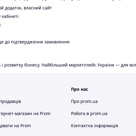
й додаток, власний сайт
 кабінеті
в
ще до підтвердження замовлення
 і розвитку бізнесу. Найбільший маркетплейс України — для міл
Про нас
 продавців
Про prom.ua
тернет-магазин
на Prom
Робота в prom.ua
авати на Prom
Контактна інформація