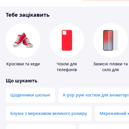
Матеріали для ремонту
Тебе зацікавить
Спорт і відпочинок
Кросівки та кеди
Чохли для
Захисні плівки та
телефонів
скло для
портативних
Що шукають
пристроїв
Щоденники шкільні
K-pop румі костюм для аніматорі
Блузка з мереживом великого розміру
Мереживний ко