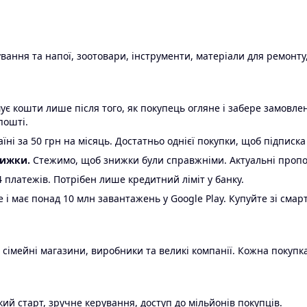
ання та напої, зоотовари, інструменти, матеріали для ремонту,
є кошти лише після того, як покупець огляне і забере замовл
пошті.
ні за 50 грн на місяць. Достатньо однієї покупки, щоб підписка
нижки.
Стежимо, щоб знижки були справжніми. Актуальні пропози
24 платежів. Потрібен лише кредитний ліміт у банку.
e і має понад 10 млн завантажень у Google Play. Купуйте зі смар
 сімейні магазини, виробники та великі компанії. Кожна покупка
ий старт, зручне керування, доступ до мільйонів покупців.