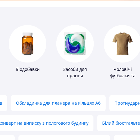
Біодобавки
Засоби для
Чоловічі
прання
футболки та
майки
в
Обкладинка для планера на кільцях А6
Протиударн
нверт на виписку з пологового будинку
Білий бюстгальт