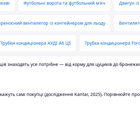
ожеві
Футбольні ворота та футбольний м'яч
Двигун із
реносний вентилятор із контейнером для льоду
Вентилят
Трубки кондиціонера АУДІ А6 Ц5
Трубка кондиціонера Ford
в знаходять усе потрібне — від корму для цуциків до бронежилет
ажуть самі покупці (дослідження Kantar, 2025). Порівнюйте пропо