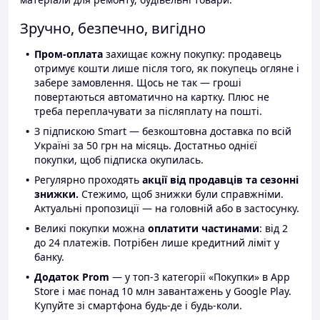
Зручно, безпечно, вигідно
Пром-оплата
захищає кожну покупку: продавець
отримує кошти лише після того, як покупець огляне і
забере замовлення. Щось не так — гроші
повертаються автоматично на картку. Плюс не
треба переплачувати за післяплату на пошті.
З підпискою Smart — безкоштовна доставка по всій
Україні за 50 грн на місяць. Достатньо однієї
покупки, щоб підписка окупилась.
Регулярно проходять
акції від продавців та сезонні
знижки.
Стежимо, щоб знижки були справжніми.
Актуальні пропозиції — на головній або в застосунку.
Великі покупки можна
оплатити частинами
: від 2
до 24 платежів. Потрібен лише кредитний ліміт у
банку.
Додаток Prom
— у топ-3 категорії «Покупки» в App
Store і має понад 10 млн завантажень у Google Play.
Купуйте зі смартфона будь-де і будь-коли.