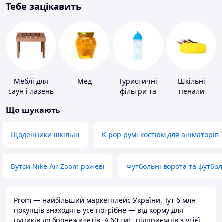
Тебе зацікавить
Меблі для
Мед
Туристичні
Шкільні
саун і лазень
фільтри та
пенали
пігулки для
Що шукають
питної води
Щоденники шкільні
K-pop румі костюм для аніматорів
Бутси Nike Air Zoom рожеві
Футбольні ворота та футбо
Prom — найбільший маркетплейс України. Тут 6 млн
покупців знаходять усе потрібне — від корму для
цуциків до бронежилетів. А 60 тис. підприємців з усієї