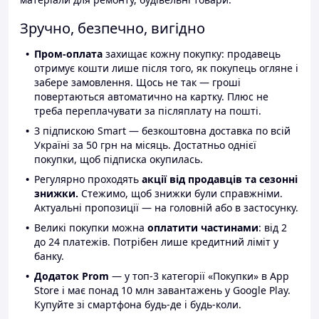
Зручно, безпечно, вигідно
Пром-оплата
захищає кожну покупку: продавець
отримує кошти лише після того, як покупець огляне і
забере замовлення. Щось не так — гроші
повертаються автоматично на картку. Плюс не
треба переплачувати за післяплату на пошті.
З підпискою Smart — безкоштовна доставка по всій
Україні за 50 грн на місяць. Достатньо однієї
покупки, щоб підписка окупилась.
Регулярно проходять
акції від продавців та сезонні
знижки.
Стежимо, щоб знижки були справжніми.
Актуальні пропозиції — на головній або в застосунку.
Великі покупки можна
оплатити частинами
: від 2
до 24 платежів. Потрібен лише кредитний ліміт у
банку.
Додаток Prom
— у топ-3 категорії «Покупки» в App
Store і має понад 10 млн завантажень у Google Play.
Купуйте зі смартфона будь-де і будь-коли.