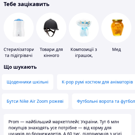
Тебе зацікавить
Стерилізатори
Товари для
Композиції з
Мед
та підігрівачі
кінного
іграшок,
для дитячого
спорту
одягу,
Що шукають
харчування
підгузків
Щоденники шкільні
K-pop румі костюм для аніматорів
Бутси Nike Air Zoom рожеві
Футбольні ворота та футбо
Prom — найбільший маркетплейс України. Тут 6 млн
покупців знаходять усе потрібне — від корму для
цуциків до бронежилетів. А 60 тис. підприємців з усієї