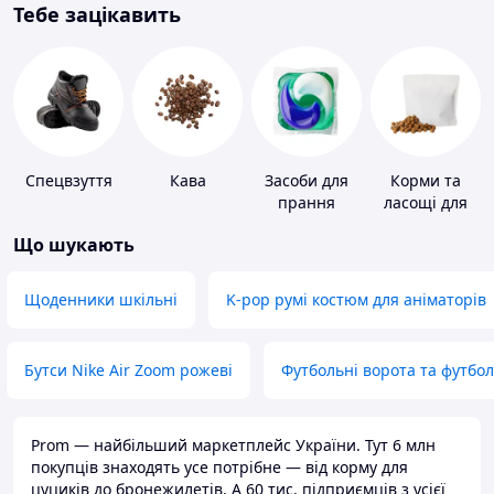
Тебе зацікавить
Спецвзуття
Кава
Засоби для
Корми та
прання
ласощі для
домашніх
Що шукають
тварин і
птахів
Щоденники шкільні
K-pop румі костюм для аніматорів
Бутси Nike Air Zoom рожеві
Футбольні ворота та футбо
Prom — найбільший маркетплейс України. Тут 6 млн
покупців знаходять усе потрібне — від корму для
цуциків до бронежилетів. А 60 тис. підприємців з усієї