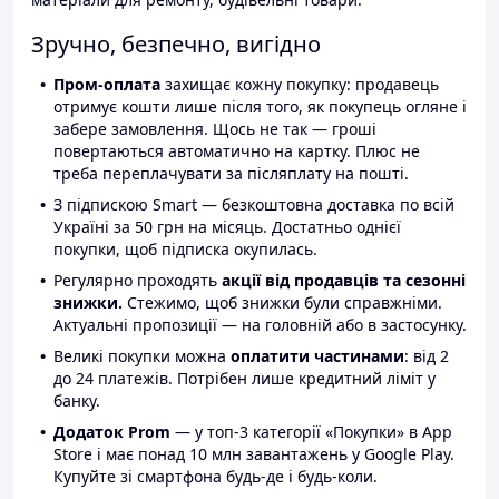
Зручно, безпечно, вигідно
Пром-оплата
захищає кожну покупку: продавець
отримує кошти лише після того, як покупець огляне і
забере замовлення. Щось не так — гроші
повертаються автоматично на картку. Плюс не
треба переплачувати за післяплату на пошті.
З підпискою Smart — безкоштовна доставка по всій
Україні за 50 грн на місяць. Достатньо однієї
покупки, щоб підписка окупилась.
Регулярно проходять
акції від продавців та сезонні
знижки.
Стежимо, щоб знижки були справжніми.
Актуальні пропозиції — на головній або в застосунку.
Великі покупки можна
оплатити частинами
: від 2
до 24 платежів. Потрібен лише кредитний ліміт у
банку.
Додаток Prom
— у топ-3 категорії «Покупки» в App
Store і має понад 10 млн завантажень у Google Play.
Купуйте зі смартфона будь-де і будь-коли.