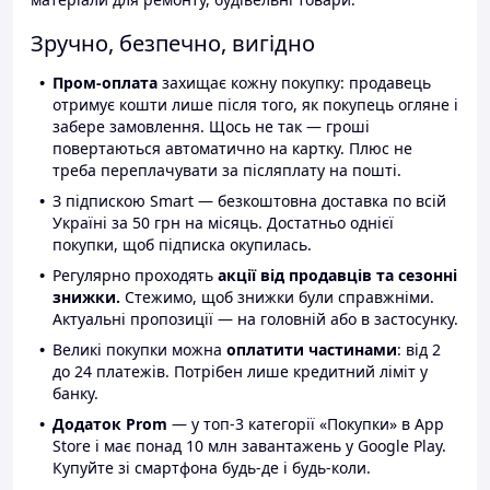
Зручно, безпечно, вигідно
Пром-оплата
захищає кожну покупку: продавець
отримує кошти лише після того, як покупець огляне і
забере замовлення. Щось не так — гроші
повертаються автоматично на картку. Плюс не
треба переплачувати за післяплату на пошті.
З підпискою Smart — безкоштовна доставка по всій
Україні за 50 грн на місяць. Достатньо однієї
покупки, щоб підписка окупилась.
Регулярно проходять
акції від продавців та сезонні
знижки.
Стежимо, щоб знижки були справжніми.
Актуальні пропозиції — на головній або в застосунку.
Великі покупки можна
оплатити частинами
: від 2
до 24 платежів. Потрібен лише кредитний ліміт у
банку.
Додаток Prom
— у топ-3 категорії «Покупки» в App
Store і має понад 10 млн завантажень у Google Play.
Купуйте зі смартфона будь-де і будь-коли.