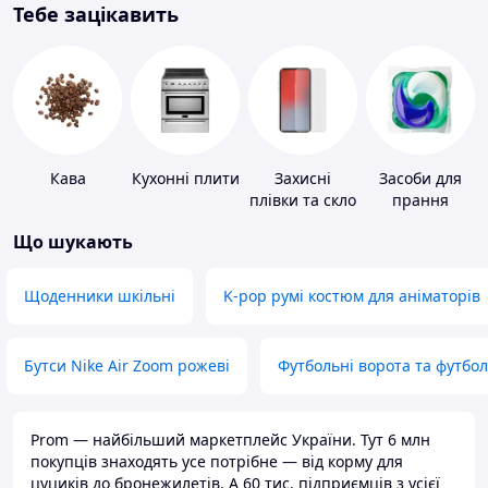
Тебе зацікавить
Кава
Кухонні плити
Захисні
Засоби для
плівки та скло
прання
для
Що шукають
портативних
пристроїв
Щоденники шкільні
K-pop румі костюм для аніматорів
Бутси Nike Air Zoom рожеві
Футбольні ворота та футбо
Prom — найбільший маркетплейс України. Тут 6 млн
покупців знаходять усе потрібне — від корму для
цуциків до бронежилетів. А 60 тис. підприємців з усієї